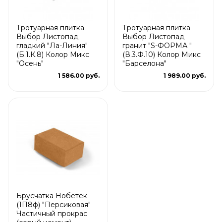
Тротуарная плитка
Тротуарная плитка
Выбор Листопад
Выбор Листопад
гладкий "Ла-Линия"
гранит "S-ФОРМА "
(Б.1.К.8) Колор Микс
(В.3.Ф.10) Колор Микс
"Осень"
"Барселона"
1 586.00 руб.
1 989.00 руб.
Брусчатка Нобетек
(1П8ф) "Персиковая"
Частичный прокрас