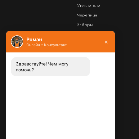
Утеплители
Черепица
Заборы
Фундамент
Роман
×
Онлайн • Консультант
Контакты
8 (800) 444-13-52
Заказать звонок
Здравствуйте! Чем могу
помочь?
Адрес:
115487
,
,
г. Москва
Люблинская ул., д.72
E-mail:
info@plitka-argo.ru
ОГРНИП:
305770000123034