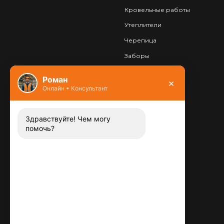
Кровельные работы
Утеплители
Черепица
Заборы
Фундамент
Роман
×
Онлайн • Консультант
Контакты
8 (800) 444-13-52
Заказать звонок
Здравствуйте! Чем могу
помочь?
Адрес:
115487
,
,
г. Москва
Люблинская ул., д.72
E-mail:
info@plitka-argo.ru
ОГРНИП:
305770000123034