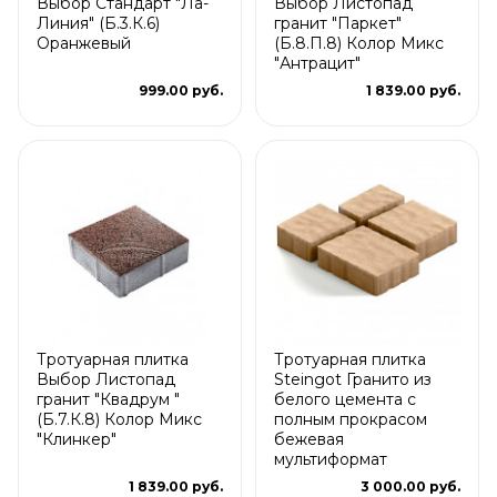
Выбор Стандарт "Ла-
Выбор Листопад
Линия" (Б.3.К.6)
гранит "Паркет"
Оранжевый
(Б.8.П.8) Колор Микс
"Антрацит"
999.00 руб.
1 839.00 руб.
Тротуарная плитка
Тротуарная плитка
Выбор Листопад
Steingot Гранито из
гранит "Квадрум "
белого цемента с
(Б.7.К.8) Колор Микс
полным прокрасом
"Клинкер"
бежевая
мультиформат
1 839.00 руб.
3 000.00 руб.