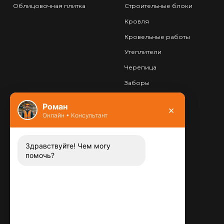
Облицовочная плитка
Строительные блоки
Кровля
Кровельные работы
Утеплители
Черепица
Заборы
Фундамент
Роман
×
Онлайн • Консультант
Контакты
8 (800) 444-13-52
Заказать звонок
Здравствуйте! Чем могу
помочь?
Адрес:
115487
,
,
г. Москва
Люблинская ул., д.72
E-mail:
info@plitka-argo.ru