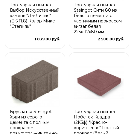
Тротуарная плитка
Тротуарная плитка
Выбор Искусственный
Steingot Сити 80 из
камень "Ла-Линия"
белого цемента с
(Б.5.П.8) Колор Микс
частичным прокрасом
"Степняк"
зигзаг белая
225х112х80 мм
1 839.00 руб.
2 500.00 руб.
Брусчатка Steingot
Тротуарная плитка
Хэви из серого
Нобетек Квадрат
цемента с полным
(2К5ф) "Красно-
прокрасом
коричневая" Полный
прямоугольник темно-
прокрас (белый