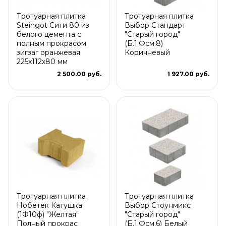
Тротуарная плитка
Тротуарная плитка
Steingot Сити 80 из
Выбор Стандарт
белого цемента с
"Старый город"
полным прокрасом
(Б.1.Фсм.8)
зигзаг оранжевая
Коричневый
225х112х80 мм
2 500.00 руб.
1 927.00 руб.
Тротуарная плитка
Тротуарная плитка
Нобетек Катушка
Выбор Стоунмикс
(1Ф10ф) "Желтая"
"Старый город"
Полный прокрас
(Б.1.Фсм.6) Белый