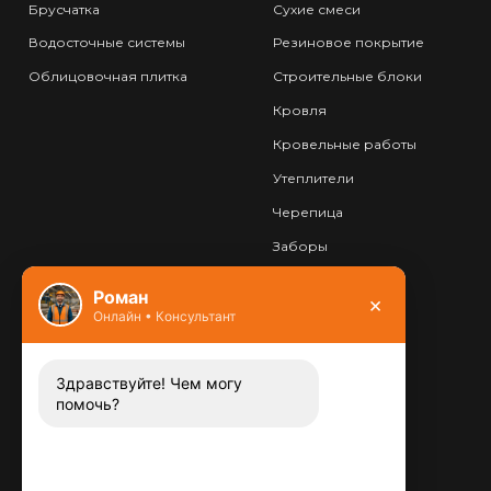
Брусчатка
Сухие смеси
Водосточные системы
Резиновое покрытие
Облицовочная плитка
Строительные блоки
Кровля
Кровельные работы
Утеплители
Черепица
Заборы
Фундамент
Роман
×
Онлайн • Консультант
Контакты
8 (800) 444-13-52
Заказать звонок
Здравствуйте! Чем могу
помочь?
Адрес:
115487
,
,
г. Москва
Люблинская ул., д.72