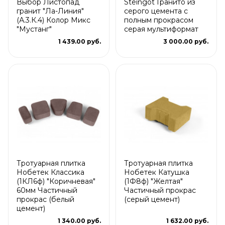
Выбор Листопад
Steingot Гранито из
гранит "Ла-Линия"
серого цемента с
(А.3.К.4) Колор Микс
полным прокрасом
"Мустанг"
серая мультиформат
1 439.00 руб.
3 000.00 руб.
Тротуарная плитка
Тротуарная плитка
Нобетек Классика
Нобетек Катушка
(1КЛ6ф) "Коричневая"
(1Ф8ф) "Желтая"
60мм Частичный
Частичный прокрас
прокрас (белый
(серый цемент)
цемент)
1 340.00 руб.
1 632.00 руб.