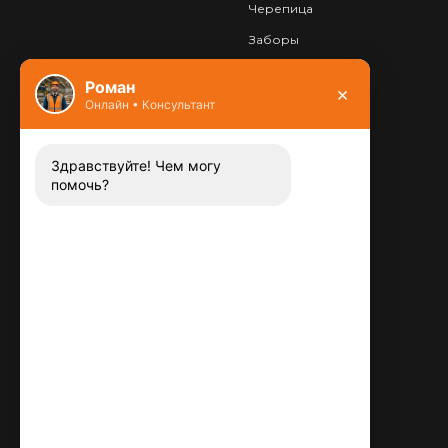
Черепица
Заборы
Фундамент
Роман
×
Онлайн • Консультант
Контакты
8 (800) 444-13-52
Заказать звонок
Здравствуйте! Чем могу
помочь?
Адрес:
115487
,
,
г. Москва
Люблинская ул., д.72
E-mail:
info@plitka-argo.ru
ОГРНИП:
305770000123034
ИНН:
772424822700