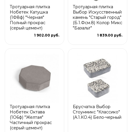
Тротуарная плитка
Тротуарная плитка
Нобетек Катушка
Выбор Искусственный
(1Ф8ф) "Черная"
камень "Старый город"
Полный прокрас
(Б.1.Фсм.8) Колор Микс
(серый цемент)
"Базальт"
1 902.00 руб.
1 839.00 руб.
Тротуарная плитка
Брусчатка Выбор
Нобетек Октава
Стоунмикс "Классико"
(1О6ф) "Желтая"
(А.1.КО.4) Бело-черный
Частичный прокрас
(серый цемент)