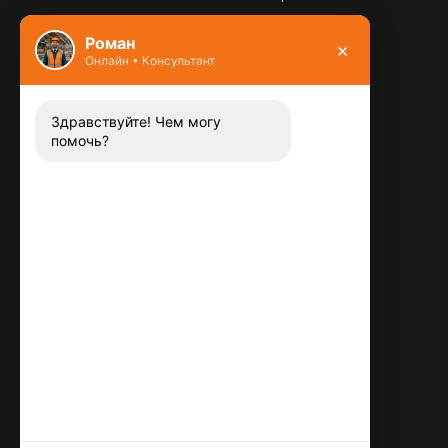
Фундамент
Роман
×
Онлайн • Консультант
Контакты
8 (800) 444-13-52
Заказать звонок
Здравствуйте! Чем могу
помочь?
Адрес:
115487
,
,
г. Москва
Люблинская ул., д.72
E-mail:
info@plitka-argo.ru
ОГРНИП:
305770000123034
ИНН:
772424822700