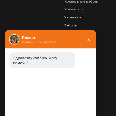
Кровельные работы
Утеплители
Черепица
Заборы
Фундамент
Роман
×
Онлайн • Консультант
Контакты
8 (800) 444-13-52
Заказать звонок
Здравствуйте! Чем могу
помочь?
Адрес:
115487
,
,
г. Москва
Люблинская ул., д.72
E-mail:
info@plitka-argo.ru
ОГРНИП:
305770000123034