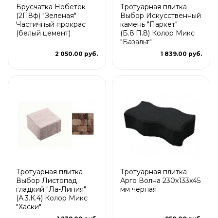
Брусчатка Нобетек
Тротуарная плитка
(2П8ф) "Зеленая"
Выбор Искусственный
Частичный прокрас
камень "Паркет"
(белый цемент)
(Б.8.П.8) Колор Микс
"Базальт"
2 050.00 руб.
1 839.00 руб.
Тротуарная плитка
Тротуарная плитка
Выбор Листопад
Арго Волна 230x133x45
гладкий "Ла-Линия"
мм черная
(А.3.К.4) Колор Микс
"Хаски"