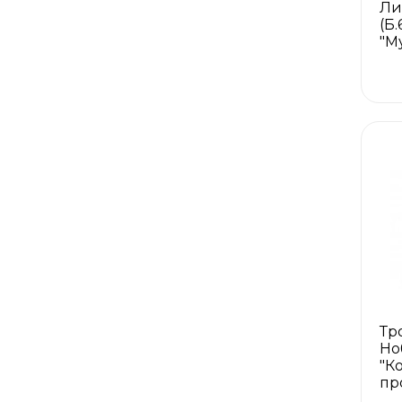
Ли
(Б
"М
Тр
Но
"К
пр