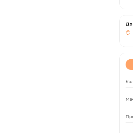
До
Ко
Мас
Пр