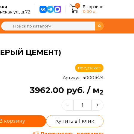
0
ква
В корзине
0.00 р.
ская ул., д.72
СЕРЫЙ ЦЕМЕНТ)
предзаказ
Артикул: 40001624
3962.00 руб. / м
2
–
+
В корзину
Купить в 1 клик