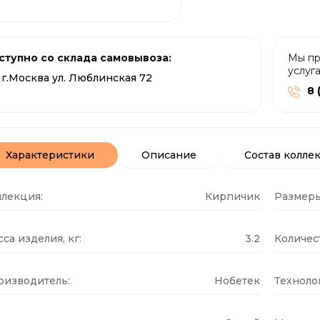
ступно со склада самовывоза:
Мы пр
услуг
г.Москва ул. Люблинская 72
8 
Характеристики
Описание
Состав колле
ллекция:
Кирпичик
Размеры
са изделия, кг:
3.2
Количест
оизводитель:
Нобетек
Техноло