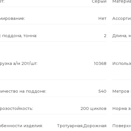
т:
Серый
Материа
мирование:
Нет
Ассорти
 поддона, тонна:
2
Длина, м
рузка а/м 20т/шт:
10368
Использ
ичество на поддоне:
540
Метров н
розостойкость:
200 циклов
Норма за
обенности изделия:
Тротуарная,Дорожная
Поверхн