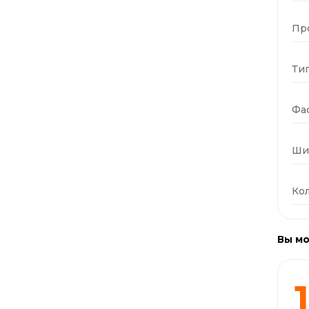
Пр
Тип
Фас
Ши
Кол
Вы мо