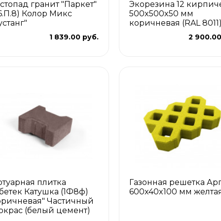
стопад гранит "Паркет"
Экорезина 12 кирпич
.6.П.8) Колор Микс
500x500x50 мм
устанг"
коричневая (RAL 8011
1 839.00 руб.
2 900.00
отуарная плитка
Газонная решетка Ар
бетек Катушка (1Ф8ф)
600x40x100 мм желта
оричневая" Частичный
окрас (белый цемент)