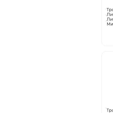
Тр
Ли
Ли
Ми
Тр