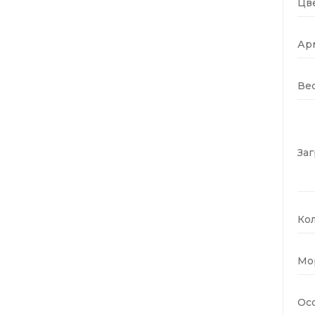
Цве
Ар
Вес
Заг
Кол
Мо
Ос