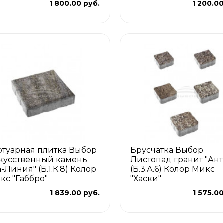
1 800.00 руб.
1 200.00
отуарная плитка Выбор
Брусчатка Выбор
кусственный камень
Листопад гранит "Ант
а-Линия" (Б.1.К.8) Колор
(Б.3.А.6) Колор Микс
кс "Габбро"
"Хаски"
1 839.00 руб.
1 575.0