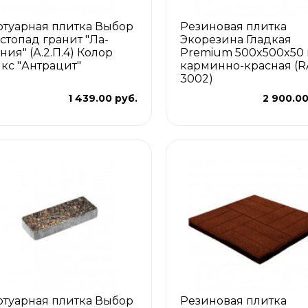
отуарная плитка Выбор
Резиновая плитка
стопад гранит "Ла-
Экорезина Гладкая
ния" (А.2.П.4) Колор
Premium 500x500x50
кс "Антрацит"
карминно-красная (R
3002)
1 439.00 руб.
2 900.00
отуарная плитка Выбор
Резиновая плитка