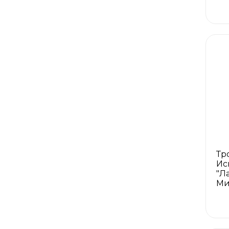
Тр
Ис
"Л
Ми