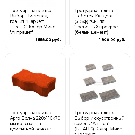
Тротуарная плитка
Тротуарная плитка
Выбор Листопад
Нобетек Квадрат
гранит "Паркет"
(3К6ф) "Синяя"
(Б.4.П.6) Колор Микс
Частичный прокрас
"Антрацит"
(белый цемент)
1 558.00 руб.
1 900.00 руб.
Тротуарная плитка
Тротуарная плитка
Арго Волна 220x110x70
Выбор Искусственный
мм красная на
камень "Антара"
цементной основе
(Б.1.АН.6) Колор Микс
"Доломит"