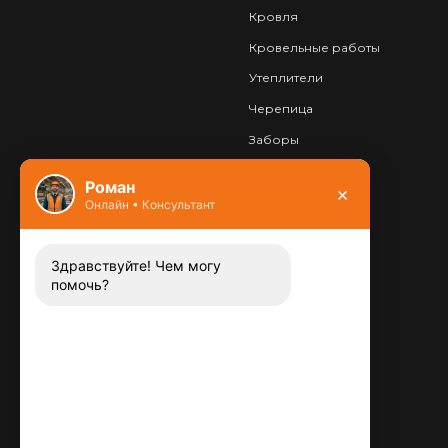
Кровля
Кровельные работы
Утеплители
Черепица
Заборы
Фундамент
Роман
×
Онлайн • Консультант
Контакты
8 (800) 444-13-52
Заказать звонок
Здравствуйте! Чем могу
помочь?
Адрес:
115487
,
,
г. Москва
Люблинская ул., д.72
E-mail:
info@plitka-argo.ru