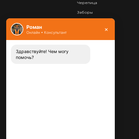
Черепица
Заборы
Фундамент
Роман
×
Онлайн • Консультант
Контакты
8 (800) 444-13-52
Заказать звонок
Здравствуйте! Чем могу
помочь?
Адрес:
115487
,
,
г. Москва
Люблинская ул., д.72
E-mail:
info@plitka-argo.ru
ОГРНИП:
305770000123034
ИНН:
772424822700