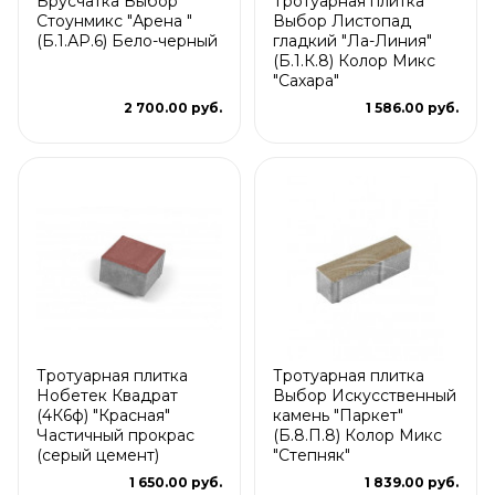
Брусчатка Выбор
Тротуарная плитка
Стоунмикс "Арена "
Выбор Листопад
(Б.1.АР.6) Бело-черный
гладкий "Ла-Линия"
(Б.1.К.8) Колор Микс
"Сахара"
2 700.00 руб.
1 586.00 руб.
Тротуарная плитка
Тротуарная плитка
Нобетек Квадрат
Выбор Искусственный
(4К6ф) "Красная"
камень "Паркет"
Частичный прокрас
(Б.8.П.8) Колор Микс
(серый цемент)
"Степняк"
1 650.00 руб.
1 839.00 руб.