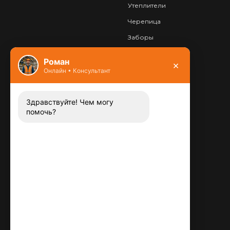
Утеплители
Черепица
Заборы
Фундамент
Роман
×
Онлайн • Консультант
Контакты
8 (800) 444-13-52
Заказать звонок
Здравствуйте! Чем могу
помочь?
Адрес:
115487
,
,
г. Москва
Люблинская ул., д.72
E-mail:
info@plitka-argo.ru
ОГРНИП:
305770000123034