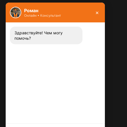
Фундамент
Роман
×
Онлайн • Консультант
Контакты
8 (800) 444-13-52
Заказать звонок
Здравствуйте! Чем могу
помочь?
Адрес:
115487
,
,
г. Москва
Люблинская ул., д.72
E-mail:
info@plitka-argo.ru
ОГРНИП:
305770000123034
ИНН:
772424822700