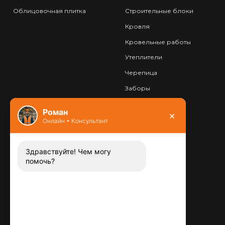
Облицовочная плитка
Строительные блоки
Кровля
Кровельные работы
Утеплители
Черепица
Заборы
Фундамент
Роман
×
Онлайн • Консультант
Контакты
8 (800) 444-13-52
Заказать звонок
Здравствуйте! Чем могу
помочь?
Адрес:
115487
,
,
г. Москва
Люблинская ул., д.72
E-mail:
info@plitka-argo.ru