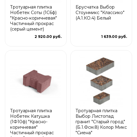
Тротуарная плитка
Брусчатка Выбор
Нобетек Соты (1С6ф)
Стоунмикс "Классико"
"Красно-коричневая"
(А.1.КО.4) Белый
Частичный прокрас
(серый цемент)
2 920.00 руб.
1 639.00 руб.
Тротуарная плитка
Тротуарная плитка
Нобетек Катушка
Выбор Листопад
(1Ф10ф) "Красно-
гранит "Старый город"
коричневая"
(Б.1.Фсм.8) Колор Микс
Частичный прокрас
"Сиена"