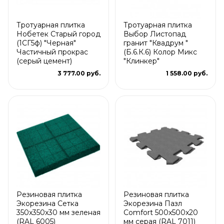
Тротуарная плитка
Тротуарная плитка
Нобетек Старый город
Выбор Листопад
(1СГ5ф) "Черная"
гранит "Квадрум "
Частичный прокрас
(Б.6.К.6) Колор Микс
(серый цемент)
"Клинкер"
3 777.00 руб.
1 558.00 руб.
Резиновая плитка
Резиновая плитка
Экорезина Сетка
Экорезина Пазл
350x350x30 мм зеленая
Comfort 500x500x20
(RAL 6005)
мм серая (RAL 7011)