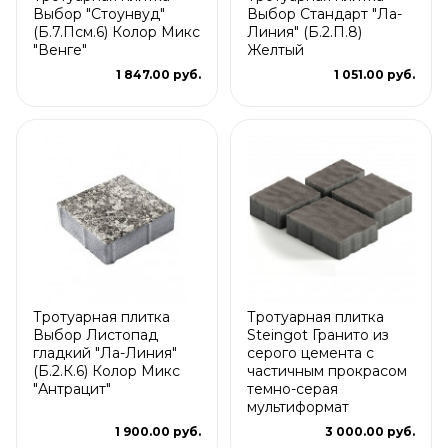
Выбор "Стоунвуд"
Выбор Стандарт "Ла-
(Б.7.Псм.6) Колор Микс
Линия" (Б.2.П.8)
"Венге"
Желтый
1 847.00 руб.
1 051.00 руб.
Тротуарная плитка
Тротуарная плитка
Выбор Листопад
Steingot Гранито из
гладкий "Ла-Линия"
серого цемента с
(Б.2.К.6) Колор Микс
частичным прокрасом
"Антрацит"
темно-серая
мультиформат
1 900.00 руб.
3 000.00 руб.