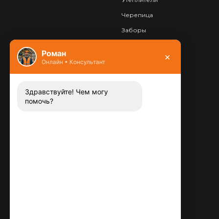
Черепица
Заборы
Фундамент
Роман
×
Онлайн • Консультант
Контакты
8 (800) 444-13-52
Заказать звонок
Здравствуйте! Чем могу
помочь?
Адрес:
115487
,
,
г. Москва
Люблинская ул., д.72
E-mail:
info@plitka-argo.ru
ОГРНИП:
305770000123034
ИНН: