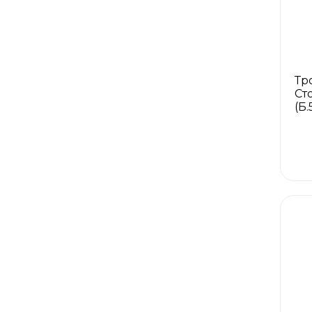
Тр
Ст
(Б