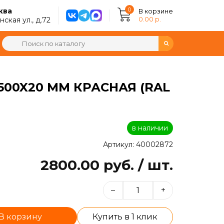
0
ква
В корзине
0.00 р.
ская ул., д.72
00X20 ММ КРАСНАЯ (RAL
в наличии
Артикул: 40002872
2800.00 руб. / шт.
–
+
В корзину
Купить в 1 клик