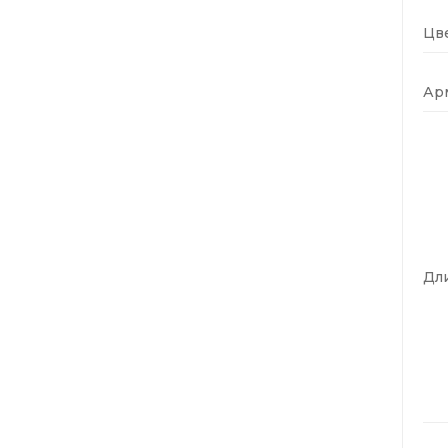
Цве
Ар
Дли