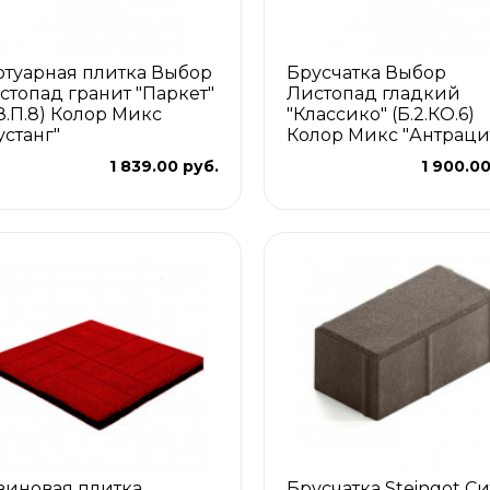
отуарная плитка Выбор
Брусчатка Выбор
стопад гранит "Паркет"
Листопад гладкий
.8.П.8) Колор Микс
"Классико" (Б.2.КО.6)
устанг"
Колор Микс "Антраци
1 839.00 руб.
1 900.00
зиновая плитка
Брусчатка Steingot С