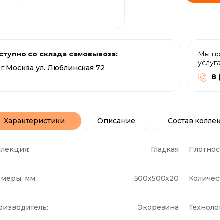
ступно со склада самовывоза:
Мы пр
услуг
г.Москва ул. Люблинская 72
8 
Характеристики
Описание
Состав колле
ллекция:
Гладкая
Плотнос
меры, мм:
500x500x20
Количест
оизводитель:
Экорезина
Техноло