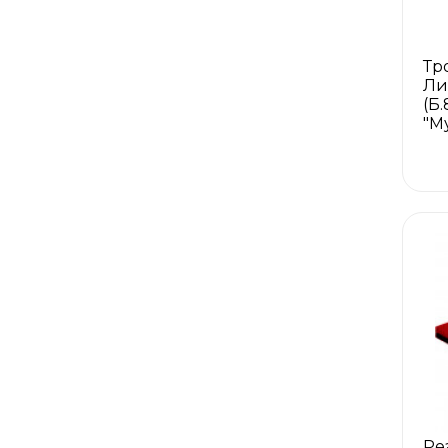
Тр
Ли
(Б
"М
Ре