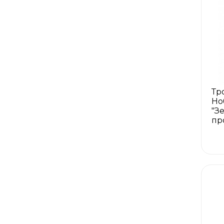
Тр
Но
"З
пр