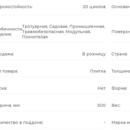
розостойкость:
20 циклов
Основан
Тротуарная, Садовая, Промышленная,
обенности
Травмобезопасная, Модульная,
Поверхн
елия:
Полнотелая
одажа:
В розницу
Страна:
 товара:
Плитка
Толщина
ка:
Нет
Форма:
рина, мм:
500
Вес:
ичество в поддоне:
-
Марка м