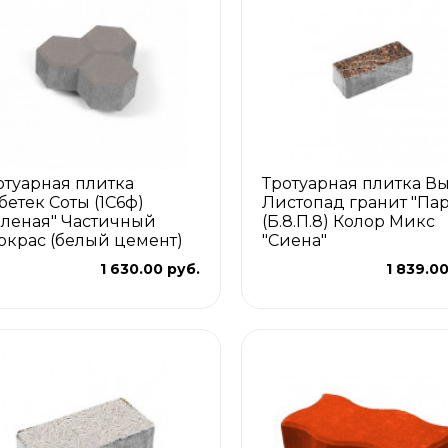
отуарная плитка
Тротуарная плитка В
бетек Соты (1С6ф)
Листопад гранит "Пар
еленая" Частичный
(Б.8.П.8) Колор Микс
окрас (белый цемент)
"Сиена"
1 630.00 руб.
1 839.00