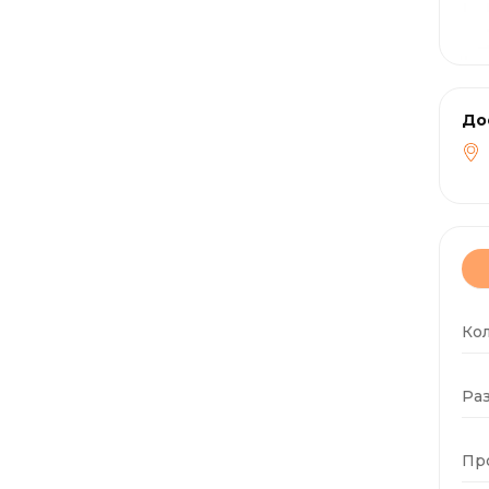
До
Ко
Раз
Пр