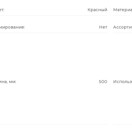
т:
Красный
Материа
мирование:
Нет
Ассорти
на, мм:
500
Использ