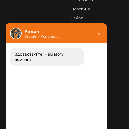
Черепица
Заборы
Фундамент
Роман
×
Онлайн • Консультант
Контакты
8 (800) 444-13-52
Заказать звонок
Здравствуйте! Чем могу
помочь?
Адрес:
115487
,
,
г. Москва
Люблинская ул., д.72
E-mail:
info@plitka-argo.ru
ОГРНИП:
305770000123034
ИНН: