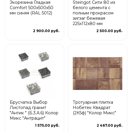
Экорезина Гладкая
Steingot Сити 80 из
Comfort 500x500x50
белого цемента с
мм синяя (RAL 5012)
полным прокрасом
зигзаг бежевая
225х112х80 мм
2 900.00 руб.
2 500.00 руб.
Брусчатка Выбор
Тротуарная плитка
Листопад гранит
Нобетек Квадрат
"Антик " (Б.3.А.6) Колор
(2К5ф) "Колор Микс"
Микс "Антрацит"
1 575.00 руб.
2 467.00 руб.