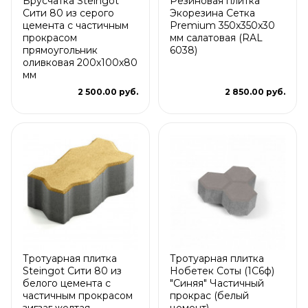
Брусчатка Steingot
Резиновая плитка
Сити 80 из серого
Экорезина Сетка
цемента с частичным
Premium 350x350x30
прокрасом
мм салатовая (RAL
прямоугольник
6038)
оливковая 200х100х80
мм
2 500.00 руб.
2 850.00 руб.
Тротуарная плитка
Тротуарная плитка
Steingot Сити 80 из
Нобетек Соты (1С6ф)
белого цемента с
"Синяя" Частичный
частичным прокрасом
прокрас (белый
зигзаг желтая
цемент)