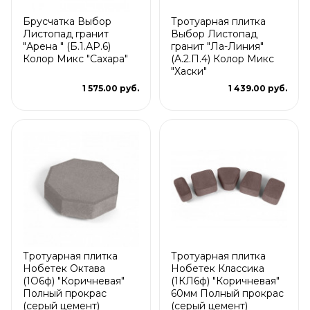
Брусчатка Выбор
Тротуарная плитка
Листопад гранит
Выбор Листопад
"Арена " (Б.1.АР.6)
гранит "Ла-Линия"
Колор Микс "Сахара"
(А.2.П.4) Колор Микс
"Хаски"
1 575.00 руб.
1 439.00 руб.
Тротуарная плитка
Тротуарная плитка
Нобетек Октава
Нобетек Классика
(1О6ф) "Коричневая"
(1КЛ6ф) "Коричневая"
Полный прокрас
60мм Полный прокрас
(серый цемент)
(серый цемент)