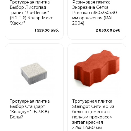
Тротуарная плитка
Резиновая плитка
Выбор Листопад
Экорезина Сетка
гранит "Ла-Линия"
Premium 350x350x30
(Б.2.П.6) Колор Микс
мм оранжевая (RAL
"Хаски"
2004)
1 559.00 руб.
2 850.00 руб.
Тротуарная плитка
Тротуарная плитка
Выбор Стандарт
Steingot Сити 80 из
"Квадрум" (Б.7.К.8)
белого цемента с
Белый
полным прокрасом
зигзаг красная
225х112х80 мм