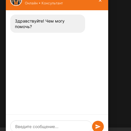
Онлайн • Консультант
Контакты
8 (800) 444-13-52
Заказать звонок
Здравствуйте! Чем могу
помочь?
Адрес:
115487
,
,
г. Москва
Люблинская ул., д.72
E-mail:
info@plitka-argo.ru
ОГРНИП:
305770000123034
ИНН:
772424822700