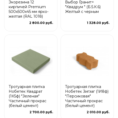
Экорезина 12
Выбор Гранит+
кирпичей Premium
"Квадрум " (Б.5.К.6)
500x500x45 мм ярко-
Желтый с черным
желтая (RAL 1018)
2 800.00 руб.
1 328.00 руб.
Тротуарная плитка
Тротуарная плитка
Нобетек Квадрат
Нобетек Зигзаг (1И8ф)
(1К5ф) "Зеленая"
"Персиковая"
Частичный прокрас
Частичный прокрас
(белый цемент)
(белый цемент)
2 700.00 руб.
2 010.00 руб.