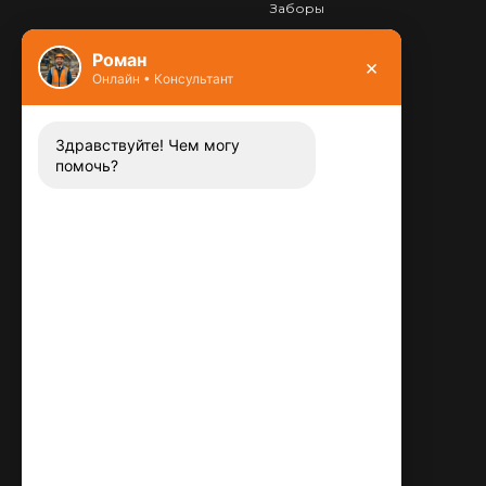
Заборы
Фундамент
Роман
×
Онлайн • Консультант
Контакты
8 (800) 444-13-52
Заказать звонок
Здравствуйте! Чем могу
помочь?
Адрес:
115487
,
,
г. Москва
Люблинская ул., д.72
E-mail:
info@plitka-argo.ru
ОГРНИП:
305770000123034
ИНН:
772424822700