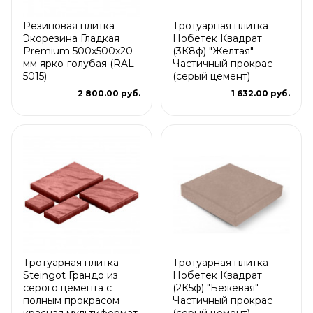
Резиновая плитка
Тротуарная плитка
Экорезина Гладкая
Нобетек Квадрат
Premium 500x500x20
(3К8ф) "Желтая"
мм ярко-голубая (RAL
Частичный прокрас
5015)
(серый цемент)
2 800.00 руб.
1 632.00 руб.
Тротуарная плитка
Тротуарная плитка
Steingot Грандо из
Нобетек Квадрат
серого цемента с
(2К5ф) "Бежевая"
полным прокрасом
Частичный прокрас
красная мультиформат
(серый цемент)