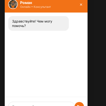
Роман
×
Онлайн • Консультант
Контакты
8 (800) 444-13-52
Заказать звонок
Здравствуйте! Чем могу
помочь?
Адрес:
115487
,
,
г. Москва
Люблинская ул., д.72
E-mail:
info@plitka-argo.ru
ОГРНИП:
305770000123034
ИНН:
772424822700