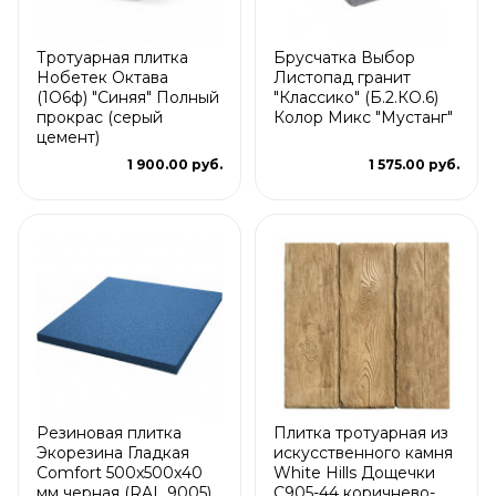
Тротуарная плитка
Брусчатка Выбор
Нобетек Октава
Листопад гранит
(1О6ф) "Синяя" Полный
"Классико" (Б.2.КО.6)
прокрас (серый
Колор Микс "Мустанг"
цемент)
1 900.00 руб.
1 575.00 руб.
Резиновая плитка
Плитка тротуарная из
Экорезина Гладкая
искусственного камня
Comfort 500x500x40
White Hills Дощечки
мм черная (RAL 9005)
С905-44 коричнево-