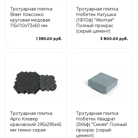
Тротуарная плитка
Тротуарная плитка
Braer Классико
Нобетек Катушка
круговая медовая
(1Ф10ф) "Желтая"
115х110х73х60 мм
Полный прокрас
(серый цемент)
1 385.00 руб.
3 800.00 руб.
Тротуарная плитка
Тротуарная плитка
Арго Клевер
Нобетек Квадрат
краковский 295x295x45
(3К6ф) "Синяя" Полный
мм темно-серая
прокрас (серый
цемент)