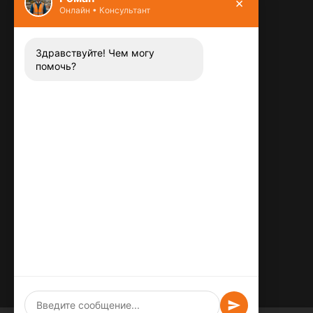
×
Онлайн • Консультант
Контакты
8 (800) 444-13-52
Заказать звонок
Здравствуйте! Чем могу
помочь?
Адрес:
115487
,
,
г. Москва
Люблинская ул., д.72
E-mail:
info@plitka-argo.ru
ОГРНИП:
305770000123034
ИНН:
772424822700