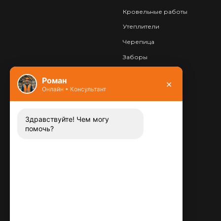
Кровельные работы
Утеплители
Черепица
Заборы
Фундамент
Роман
×
Онлайн • Консультант
Контакты
8 (800) 444-13-52
Заказать звонок
Здравствуйте! Чем могу
помочь?
Адрес:
115487
,
,
г. Москва
Люблинская ул., д.72
E-mail:
info@plitka-argo.ru
ОГРНИП: