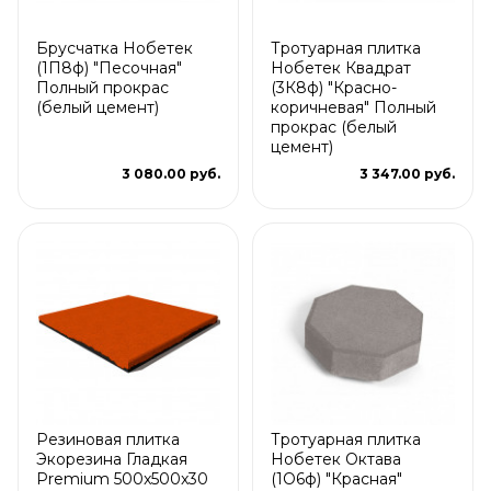
Брусчатка Нобетек
Тротуарная плитка
(1П8ф) "Песочная"
Нобетек Квадрат
Полный прокрас
(3К8ф) "Красно-
(белый цемент)
коричневая" Полный
прокрас (белый
цемент)
3 080.00 руб.
3 347.00 руб.
Резиновая плитка
Тротуарная плитка
Экорезина Гладкая
Нобетек Октава
Premium 500x500x30
(1О6ф) "Красная"