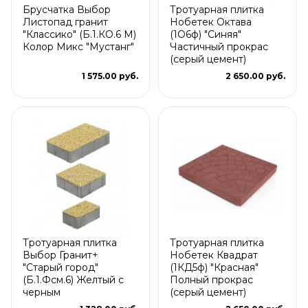
Брусчатка Выбор
Тротуарная плитка
Листопад гранит
Нобетек Октава
"Классико" (Б.1.КО.6 М)
(1О6ф) "Синяя"
Колор Микс "Мустанг"
Частичный прокрас
(серый цемент)
1 575.00 руб.
2 650.00 руб.
Тротуарная плитка
Тротуарная плитка
Выбор Гранит+
Нобетек Квадрат
"Старый город"
(1КД5ф) "Красная"
(Б.1.Фсм.6) Желтый с
Полный прокрас
черным
(серый цемент)