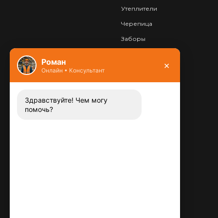
Утеплители
Черепица
Заборы
Фундамент
Роман
×
Онлайн • Консультант
Контакты
8 (800) 444-13-52
Заказать звонок
Здравствуйте! Чем могу
помочь?
Адрес:
115487
,
,
г. Москва
Люблинская ул., д.72
E-mail:
info@plitka-argo.ru
ОГРНИП:
305770000123034