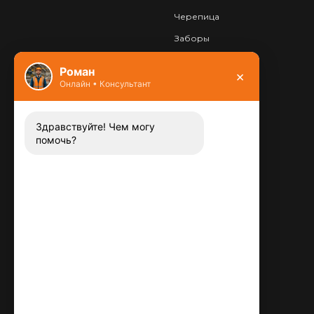
Черепица
Заборы
Фундамент
Роман
×
Онлайн • Консультант
Контакты
8 (800) 444-13-52
Заказать звонок
Здравствуйте! Чем могу
помочь?
Адрес:
115487
,
,
г. Москва
Люблинская ул., д.72
E-mail:
info@plitka-argo.ru
ОГРНИП:
305770000123034
ИНН: