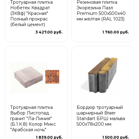
Тротуарная плитка
Резиновая плитка
Нобетек Квадрат
Экорезина Пазл
(3К8ф) "Красная"
Premium 500x500x40
Полный прокрас
мм желтая (RAL 1023)
(белый цемент)
3 427.00 руб.
1 760.00 руб.
Тротуарная плитка
Бордюр тротуарный
Выбор Листопад
шарнирный Braer
гранит "Ла-Линия"
Standart БРШ мальва
(Б.1.К.8) Колор Микс
500х78х200 мм
"Арабская ночь"
1 839.00 руб.
1 500.00 руб.