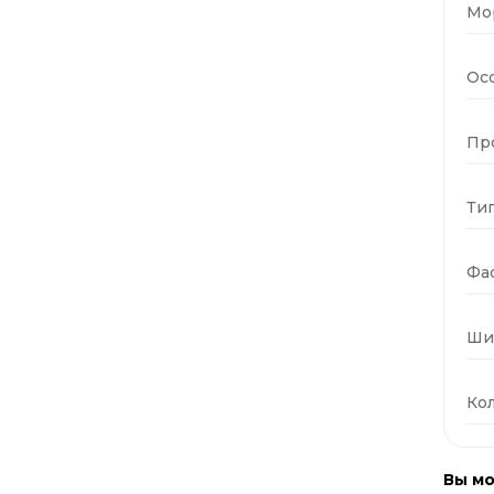
Мо
Ос
Пр
Тип
Фас
Ши
Кол
Вы мо