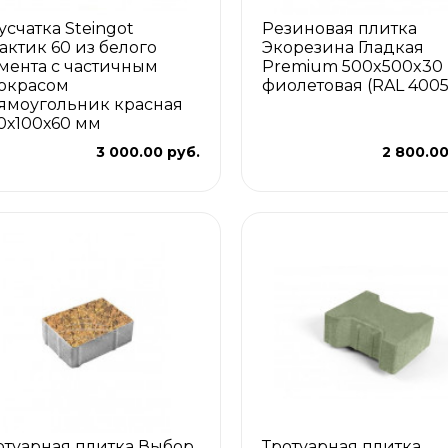
усчатка Steingot
Резиновая плитка
актик 60 из белого
Экорезина Гладкая
мента с частичным
Premium 500x500x30
окрасом
фиолетовая (RAL 4005
ямоугольник красная
0х100х60 мм
3 000.00 руб.
2 800.00
отуарная плитка Выбор
Тротуарная плитка