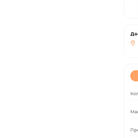
До
Ко
Мас
Пр