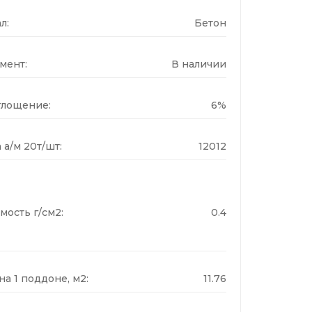
л:
Бетон
мент:
В наличии
лощение:
6%
 а/м 20т/шт:
12012
мость г/см2:
0.4
а 1 поддоне, м2:
11.76