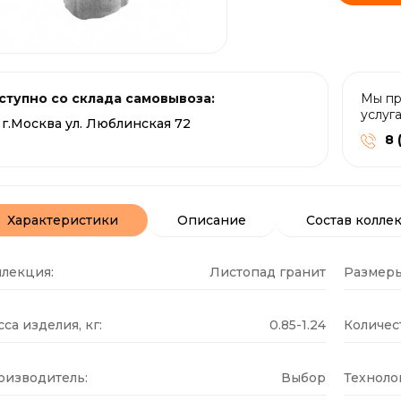
ступно со склада самовывоза:
Мы пр
услуг
г.Москва ул. Люблинская 72
8 
Характеристики
Описание
Состав колле
ллекция:
Листопад гранит
Размеры
са изделия, кг:
0.85-1.24
Количест
оизводитель:
Выбор
Техноло