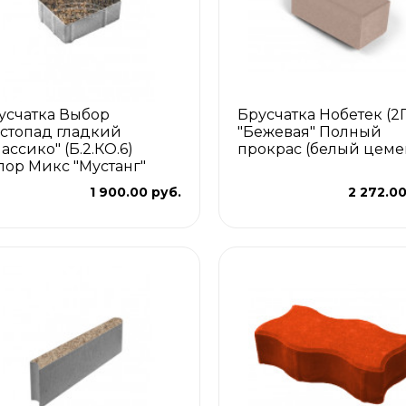
усчатка Выбор
Брусчатка Нобетек (2
стопад гладкий
"Бежевая" Полный
ассико" (Б.2.КО.6)
прокрас (белый цеме
лор Микс "Мустанг"
1 900.00 руб.
2 272.00