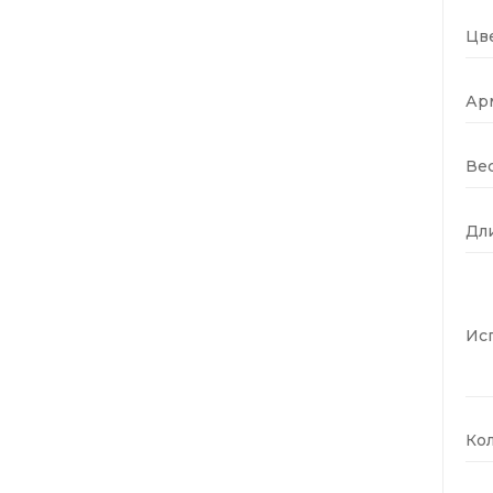
Цве
Ар
Вес
Дли
Ис
Кол