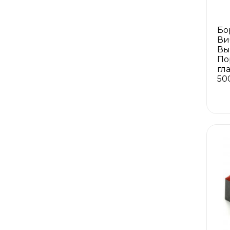
Бо
Ви
Вы
По
гл
50