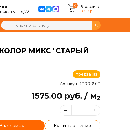
0
ква
В корзине
0.00 р.
ская ул., д.72
) КОЛОР МИКС "СТАРЫЙ
предзаказ
Артикул: 40000560
1575.00 руб. / м
2
–
+
В корзину
Купить в 1 клик