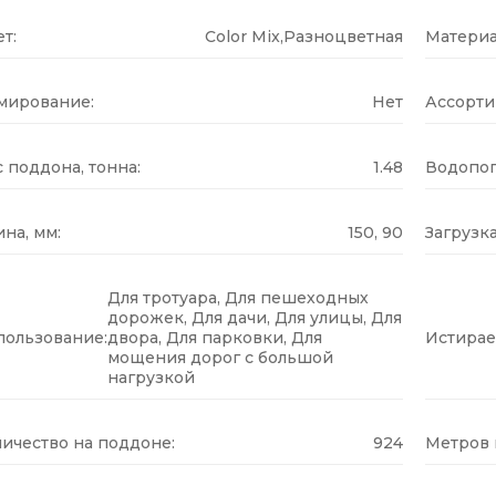
т:
Color Mix,Разноцветная
Материа
мирование:
Нет
Ассорти
 поддона, тонна:
1.48
Водопог
на, мм:
150, 90
Загрузка
Для тротуара, Для пешеходных
дорожек, Для дачи, Для улицы, Для
пользование:
двора, Для парковки, Для
Истирае
мощения дорог с большой
нагрузкой
ичество на поддоне:
924
Метров н