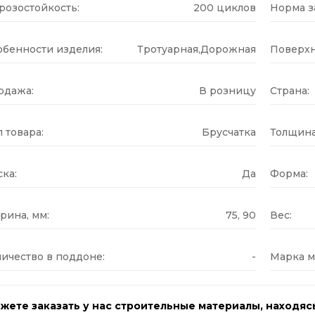
розостойкость:
200 циклов
Норма за
обенности изделия:
Тротуарная,Дорожная
Поверхн
одажа:
В розницу
Страна:
 товара:
Брусчатка
Толщина
ка:
Да
Форма:
рина, мм:
75, 90
Вес:
ичество в поддоне:
-
Марка м
жете заказать у нас строительные материалы, находяс