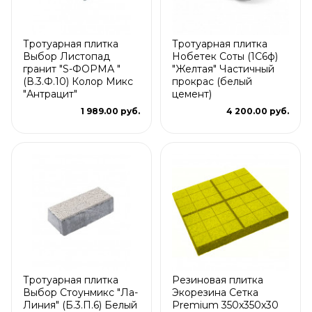
Тротуарная плитка
Тротуарная плитка
Выбор Листопад
Нобетек Соты (1С6ф)
гранит "S-ФОРМА "
"Желтая" Частичный
(В.3.Ф.10) Колор Микс
прокрас (белый
"Антрацит"
цемент)
1 989.00 руб.
4 200.00 руб.
Тротуарная плитка
Резиновая плитка
Выбор Стоунмикс "Ла-
Экорезина Сетка
Линия" (Б.3.П.6) Белый
Premium 350x350x30