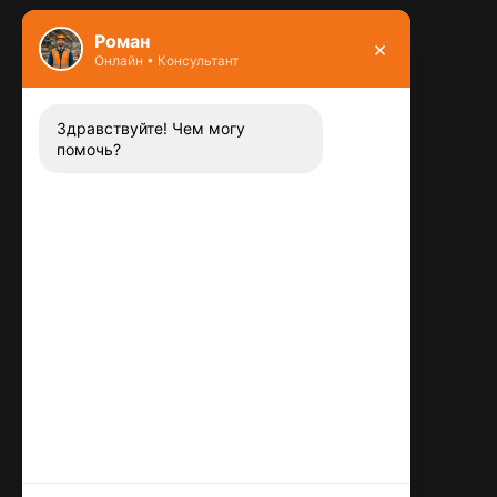
Фундамент
Роман
×
Онлайн • Консультант
Контакты
8 (800) 444-13-52
Заказать звонок
Здравствуйте! Чем могу
помочь?
Адрес:
115487
,
,
г. Москва
Люблинская ул., д.72
E-mail:
info@plitka-argo.ru
ОГРНИП:
305770000123034
ИНН:
772424822700