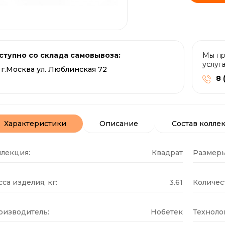
ступно со склада самовывоза:
Мы пр
услуг
г.Москва ул. Люблинская 72
8 
Характеристики
Описание
Состав колле
ллекция:
Квадрат
Размеры
са изделия, кг:
3.61
Количест
оизводитель:
Нобетек
Техноло