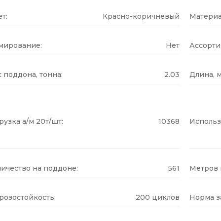
т:
Красно-коричневый
Материа
мирование:
Нет
Ассорти
 поддона, тонна:
2.03
Длина, м
рузка а/м 20т/шт:
10368
Использ
ичество на поддоне:
561
Метров н
розостойкость:
200 циклов
Норма за