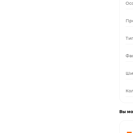
Ос
Пр
Тип
Фас
Ши
Кол
Вы мо