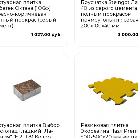
отуарная плитка
Брусчатка Steingot Ла
бетек Октава (1О6ф)
40 из серого цемента
расно-коричневая"
полным прокрасом
лный прокрас (серый
прямоугольник сера
мент)
200х100х40 мм
1 027.00 руб.
3 000.00
отуарная плитка Выбор
Резиновая плитка
стопад гладкий "Ла-
Экорезина Пазл Pre
ния" (Б.2.П.8) Колор
500x500x20 мм желта