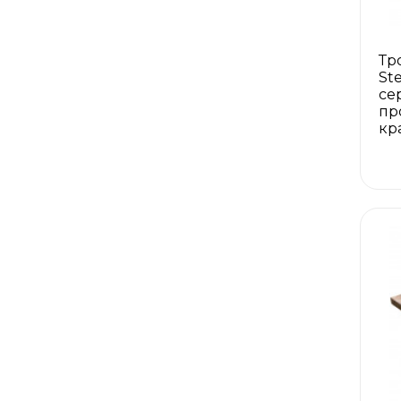
Тр
St
се
пр
кр