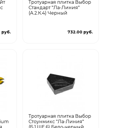
йт
Тротуарная плитка Выбор
 с
Стандарт "Ла-Линия"
(А.2.К.4) Черный
я
 руб.
732.00 руб.
Тротуарная плитка Выбор
mium
Стоунмикс "Ла-Линия"
я
(Б.1.ШЕ.6) Бело-черный