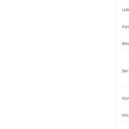
Цве
Ар
Вес
Заг
Кол
Мо