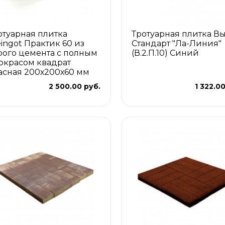
отуарная плитка
Тротуарная плитка В
eingot Практик 60 из
Стандарт "Ла-Линия"
рого цемента с полным
(В.2.П.10) Синий
окрасом квадрат
асная 200х200х60 мм
2 500.00 руб.
1 322.0