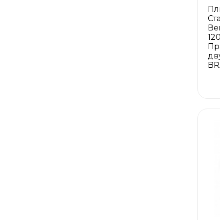
Пл
Ст
Ве
12
Пр
дв
BR