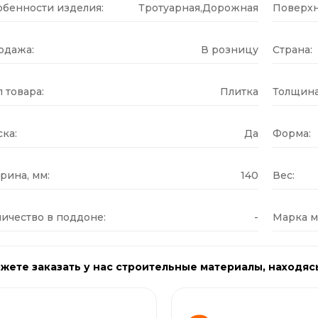
обенности изделия:
Тротуарная,Дорожная
Поверхн
одажа:
В розницу
Страна:
 товара:
Плитка
Толщина
ка:
Да
Форма:
рина, мм:
140
Вес:
ичество в поддоне:
-
Марка м
жете заказать у нас строительные материалы, находяс