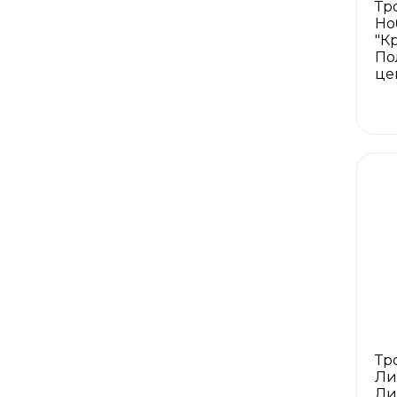
Тр
Но
"К
По
це
Тр
Ли
Ли