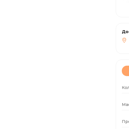
До
Ко
Мас
Пр