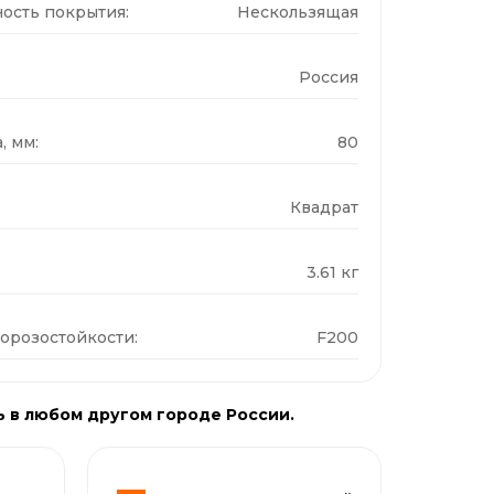
ость покрытия:
Нескользящая
Россия
, мм:
80
Квадрат
3.61 кг
орозостойкости:
F200
ь в любом другом городе России.