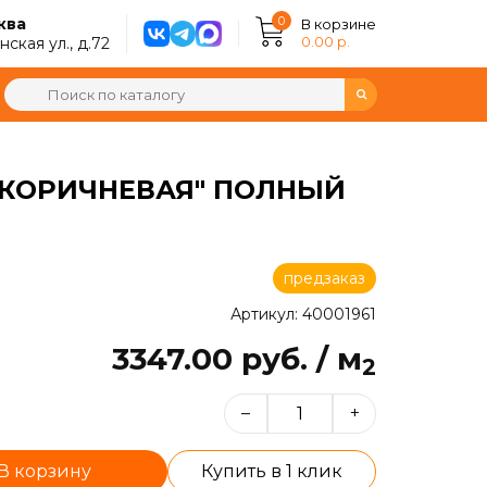
0
ква
В корзине
0.00 р.
ская ул., д.72
О-КОРИЧНЕВАЯ" ПОЛНЫЙ
предзаказ
Артикул: 40001961
3347.00 руб. / м
2
–
+
В корзину
Купить в 1 клик