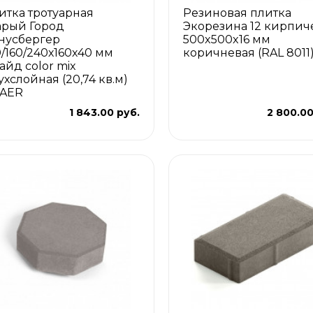
итка тротуарная
Резиновая плитка
арый Город
Экорезина 12 кирпич
нусбергер
500x500x16 мм
0/160/240х160х40 мм
коричневая (RAL 8011
айд color mix
ухслойная (20,74 кв.м)
AER
1 843.00 руб.
2 800.00