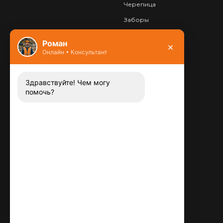
Черепица
Заборы
Фундамент
Роман
×
Онлайн • Консультант
Контакты
8 (800) 444-13-52
Заказать звонок
Здравствуйте! Чем могу
помочь?
Адрес:
115487
,
,
г. Москва
Люблинская ул., д.72
E-mail:
info@plitka-argo.ru
ОГРНИП:
305770000123034
ИНН:
772424822700