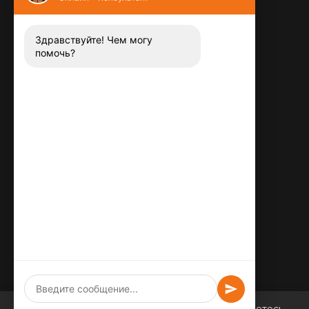
Контакты
8 (800) 444-13-52
Заказать звонок
Здравствуйте! Чем могу
помочь?
Адрес:
115487
,
,
г. Москва
Люблинская ул., д.72
E-mail:
info@plitka-argo.ru
ОГРНИП:
305770000123034
ИНН:
772424822700