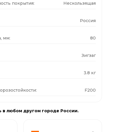
ость покрытия:
Нескользящая
Россия
, мм:
80
Зигзаг
3.8 кг
орозостойкости:
F200
ь в любом другом городе России.