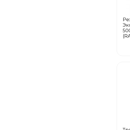
Ре
Эк
50
(R
Тр