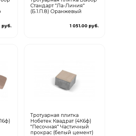
Стандарт "Ла-Линия"
р
(Б.1.П.8) Оранжевый
 руб.
1 051.00 руб.
Тротуарная плитка
Л6ф)
Нобетек Квадрат (4К6ф)
"Песочная" Частичный
прокрас (белый цемент)