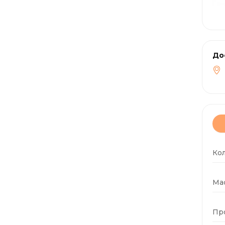
До
Ко
Мас
Пр