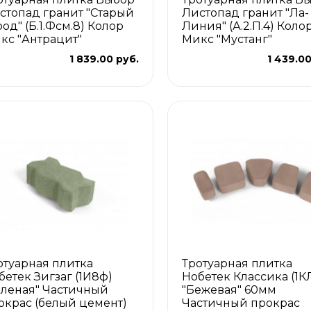
стопад гранит "Старый
Листопад гранит "Ла-
род" (Б.1.Фсм.8) Колор
Линия" (А.2.П.4) Коло
кс "Антрацит"
Микс "Мустанг"
1 839.00 руб.
1 439.00
отуарная плитка
Тротуарная плитка
бетек Зигзаг (1И8ф)
Нобетек Классика (1К
еленая" Частичный
"Бежевая" 60мм
окрас (белый цемент)
Частичный прокрас