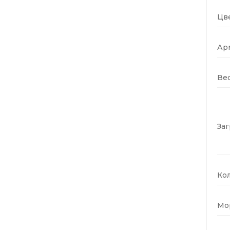
Цве
Ар
Вес
Заг
Кол
Мо