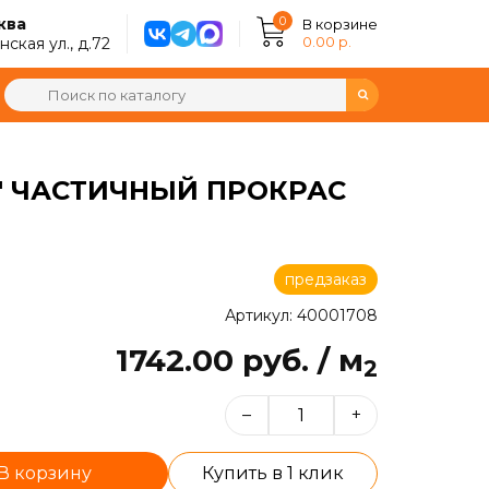
0
ква
В корзине
0.00 р.
ская ул., д.72
Я" ЧАСТИЧНЫЙ ПРОКРАС
предзаказ
Артикул: 40001708
1742.00 руб. / м
2
–
+
В корзину
Купить в 1 клик