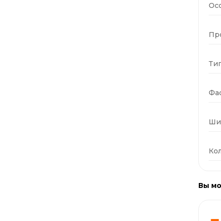
Ос
Пр
Тип
Фас
Ши
Кол
Вы мо