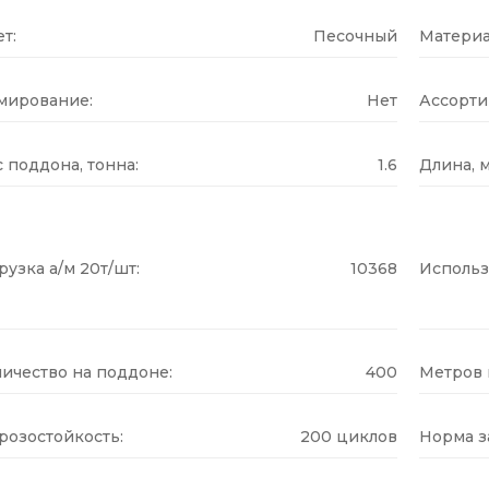
т:
Песочный
Материа
мирование:
Нет
Ассорти
 поддона, тонна:
1.6
Длина, м
рузка а/м 20т/шт:
10368
Использ
ичество на поддоне:
400
Метров н
розостойкость:
200 циклов
Норма за