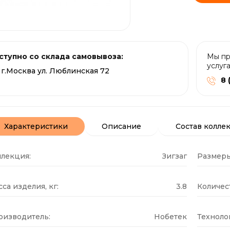
ступно со склада самовывоза:
Мы пр
услуг
г.Москва ул. Люблинская 72
8 
Характеристики
Описание
Состав колле
ллекция:
Зигзаг
Размеры
са изделия, кг:
3.8
Количест
оизводитель:
Нобетек
Техноло