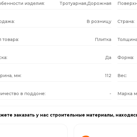
обенности изделия:
Тротуарная,Дорожная
Поверхн
одажа:
В розницу
Страна:
 товара:
Плитка
Толщина
ка:
Да
Форма:
рина, мм:
112
Вес:
ичество в поддоне:
-
Марка м
жете заказать у нас строительные материалы, находяс