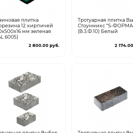
зиновая плитка
Тротуарная плитка В
орезина 12 кирпичей
Стоунмикс "S-ФОРМА 
0x500x16 мм зеленая
(В.3.Ф.10) Белый
AL 6005)
2 800.00 руб.
2 174.00
отуарная плитка Выбор
Тротуарная плитка В