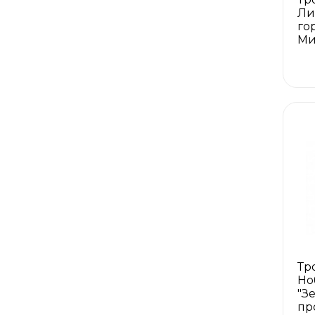
Ли
го
Ми
Тр
Но
"З
пр