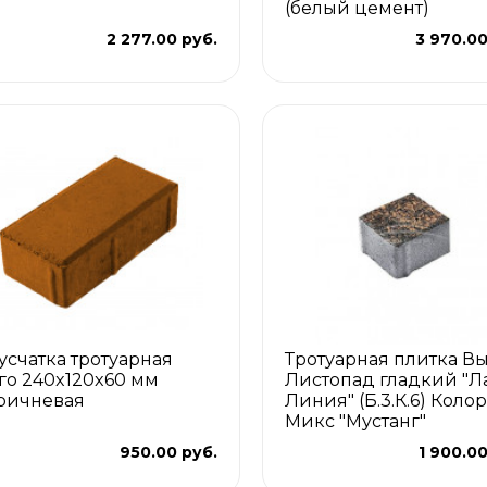
(белый цемент)
2 277.00 руб.
3 970.00
усчатка тротуарная
Тротуарная плитка В
го 240x120x60 мм
Листопад гладкий "Л
ричневая
Линия" (Б.3.К.6) Колор
Микс "Мустанг"
950.00 руб.
1 900.00