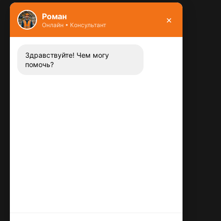
Фундамент
Роман
×
Онлайн • Консультант
Контакты
8 (800) 444-13-52
Заказать звонок
Здравствуйте! Чем могу
помочь?
Адрес:
115487
,
,
г. Москва
Люблинская ул., д.72
E-mail:
info@plitka-argo.ru
ОГРНИП:
305770000123034
ИНН:
772424822700