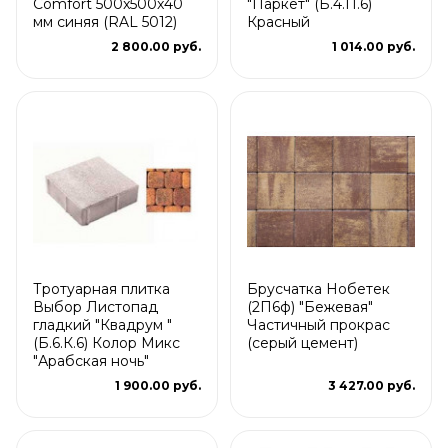
Comfort 500x500x40
"Паркет" (Б.4.П.6)
мм синяя (RAL 5012)
Красный
2 800.00 руб.
1 014.00 руб.
Тротуарная плитка
Брусчатка Нобетек
Выбор Листопад
(2П6ф) "Бежевая"
гладкий "Квадрум "
Частичный прокрас
(Б.6.К.6) Колор Микс
(серый цемент)
"Арабская ночь"
1 900.00 руб.
3 427.00 руб.