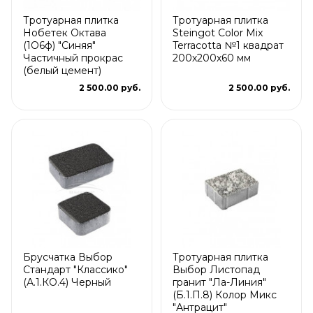
Тротуарная плитка
Тротуарная плитка
Нобетек Октава
Steingot Color Mix
(1О6ф) "Синяя"
Terracotta №1 квадрат
Частичный прокрас
200х200х60 мм
(белый цемент)
2 500.00 руб.
2 500.00 руб.
Брусчатка Выбор
Тротуарная плитка
Стандарт "Классико"
Выбор Листопад
(А.1.КО.4) Черный
гранит "Ла-Линия"
(Б.1.П.8) Колор Микс
"Антрацит"