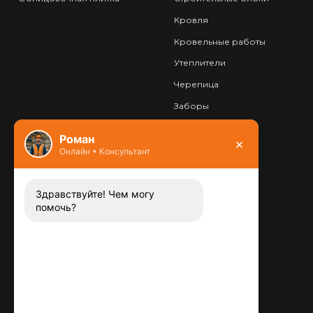
Кровля
Кровельные работы
Утеплители
Черепица
Заборы
Фундамент
Роман
×
Онлайн • Консультант
Контакты
8 (800) 444-13-52
Заказать звонок
Здравствуйте! Чем могу
помочь?
Адрес:
115487
,
,
г. Москва
Люблинская ул., д.72
E-mail:
info@plitka-argo.ru