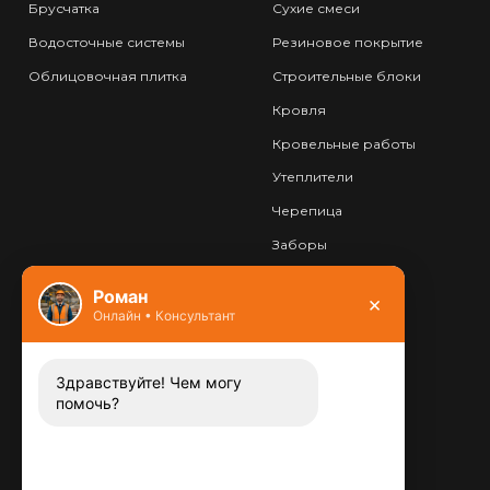
Брусчатка
Сухие смеси
Водосточные системы
Резиновое покрытие
Облицовочная плитка
Строительные блоки
Кровля
Кровельные работы
Утеплители
Черепица
Заборы
Фундамент
Роман
×
Онлайн • Консультант
Контакты
8 (800) 444-13-52
Заказать звонок
Здравствуйте! Чем могу
помочь?
Адрес:
115487
,
,
г. Москва
Люблинская ул., д.72