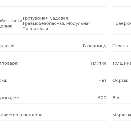
Тротуарная, Садовая,
обенности
Травмобезопасная, Модульная,
Поверхн
елия:
Полнотелая
одажа:
В розницу
Страна:
 товара:
Плитка
Толщина
ка:
Нет
Форма:
рина, мм:
500
Вес:
ичество в поддоне:
-
Марка м