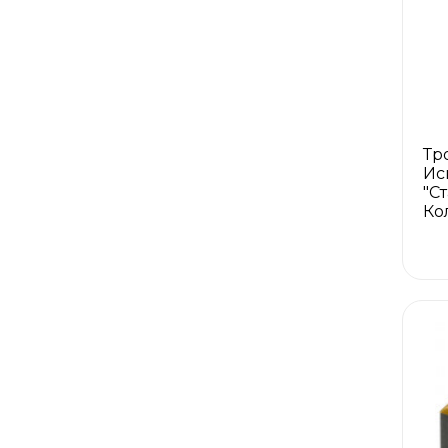
Тр
Ис
"С
Ко