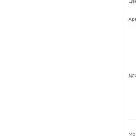
Цве
Ар
Дли
Мо