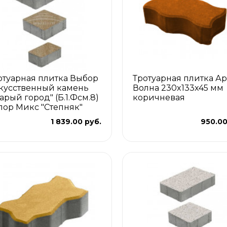
отуарная плитка Выбор
Тротуарная плитка Ар
кусственный камень
Волна 230x133x45 мм
тарый город" (Б.1.Фсм.8)
коричневая
лор Микс "Степняк"
1 839.00 руб.
950.00