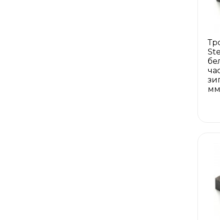
Тр
St
бе
ча
зи
м