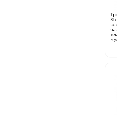
Тр
St
се
ча
те
му