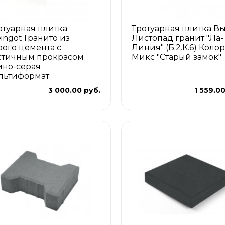
отуарная плитка
Тротуарная плитка В
eingot Гранито из
Листопад гранит "Ла-
рого цемента с
Линия" (Б.2.К.6) Колор
стичным прокрасом
Микс "Старый замок"
мно-серая
льтиформат
3 000.00 руб.
1 559.0