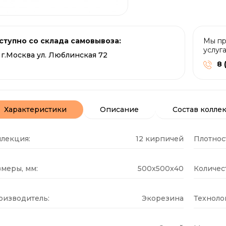
ступно со склада самовывоза:
Мы пр
услуг
г.Москва ул. Люблинская 72
8 
Характеристики
Описание
Состав колле
ллекция:
12 кирпичей
Плотнос
меры, мм:
500x500x40
Количест
оизводитель:
Экорезина
Техноло