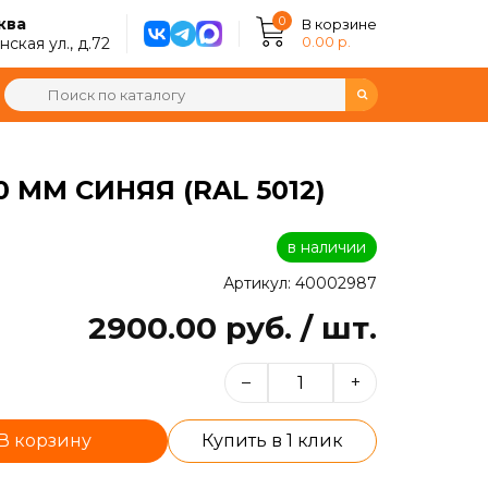
0
ква
В корзине
0.00 р.
ская ул., д.72
ММ СИНЯЯ (RAL 5012)
в наличии
Артикул: 40002987
2900.00 руб. / шт.
–
+
В корзину
Купить в 1 клик