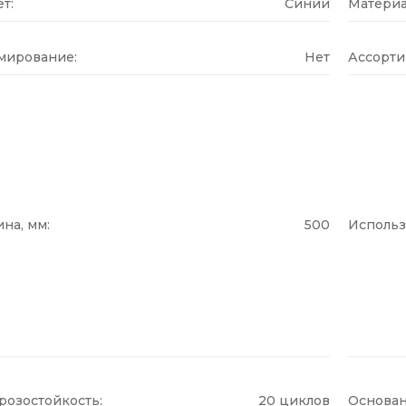
т:
Синий
Материа
мирование:
Нет
Ассорти
на, мм:
500
Использ
розостойкость:
20 циклов
Основан