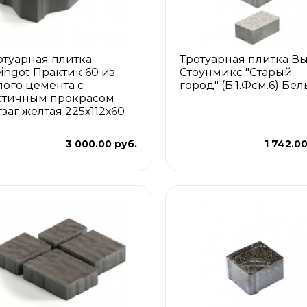
отуарная плитка
Тротуарная плитка В
eingot Практик 60 из
Стоунмикс "Старый
лого цемента с
город" (Б.1.Фсм.6) Бе
стичным прокрасом
гзаг желтая 225х112х60
м
3 000.00 руб.
1 742.00