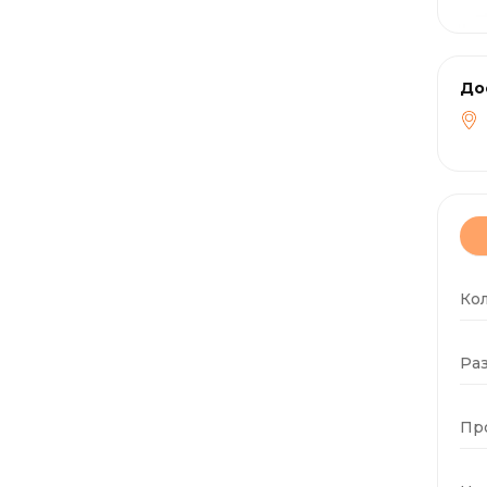
До
Ко
Раз
Пр