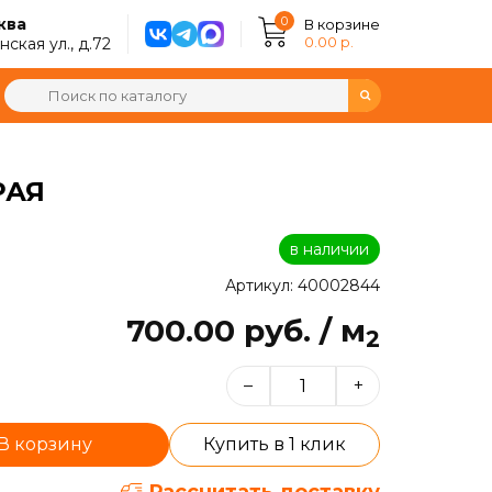
0
ква
В корзине
0.00 р.
ская ул., д.72
РАЯ
в наличии
Артикул: 40002844
700.00 руб. / м
2
–
+
В корзину
Купить в 1 клик