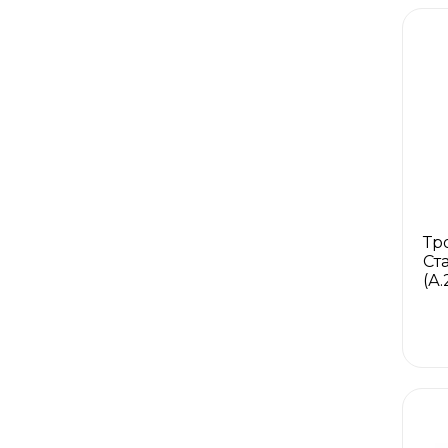
Тр
Ст
(А