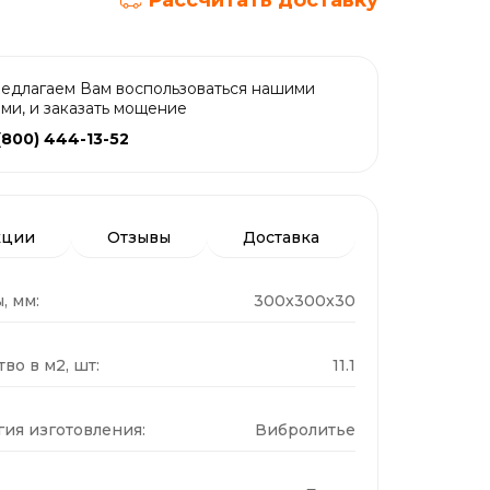
Рассчитать доставку
едлагаем Вам воспользоваться нашими
ами, и заказать мощение
(800) 444-13-52
кции
Отзывы
Доставка
, мм:
300x300x30
во в м2, шт:
11.1
гия изготовления:
Вибролитье