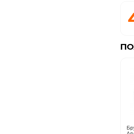
ПО
Бр
Ар