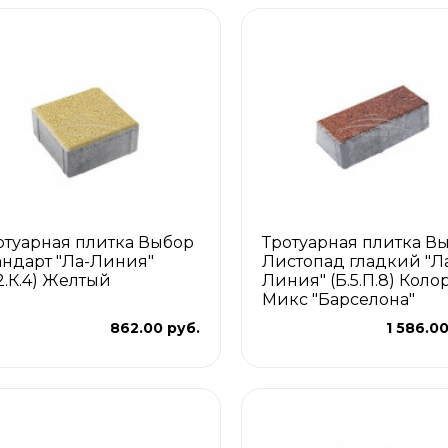
отуарная плитка Выбор
Тротуарная плитка В
андарт "Ла-Линия"
Листопад гладкий "Л
.2.К.4) Желтый
Линия" (Б.5.П.8) Коло
Микс "Барселона"
862.00 руб.
1 586.00