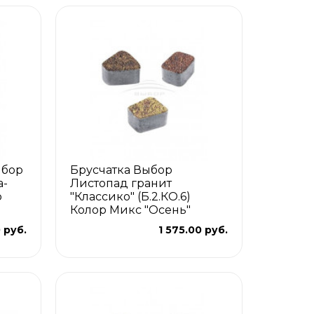
ыбор
Брусчатка Выбор
а-
Листопад гранит
р
"Классико" (Б.2.КО.6)
Колор Микс "Осень"
 руб.
1 575.00 руб.