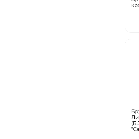
кр
Бр
Ли
(Б
"С