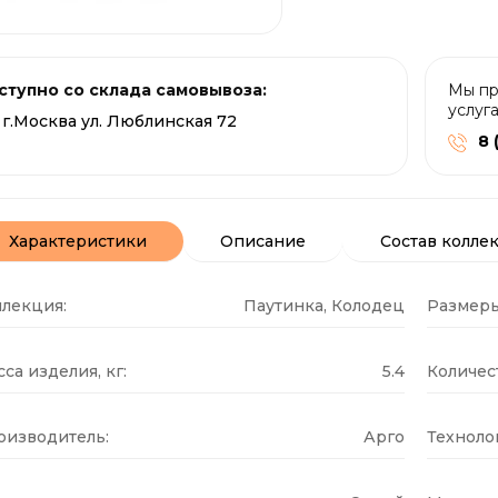
ступно со склада самовывоза:
Мы пр
услуг
г.Москва ул. Люблинская 72
8 
Характеристики
Описание
Состав колле
ллекция:
Паутинка, Колодец
Размеры
са изделия, кг:
5.4
Количест
оизводитель:
Арго
Техноло