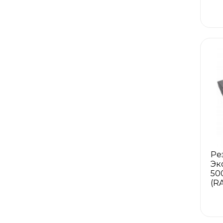
Ре
Эк
50
(RA