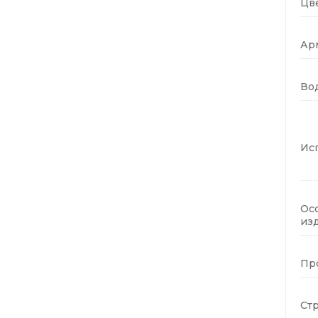
Цве
Ар
Во
Ис
Ос
изд
Пр
Стр