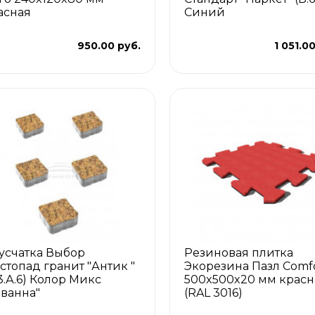
асная
Синий
950.00 руб.
1 051.0
усчатка Выбор
Резиновая плитка
стопад гранит "Антик "
Экорезина Пазл Comf
.3.А.6) Колор Микс
500x500x20 мм красн
аванна"
(RAL 3016)