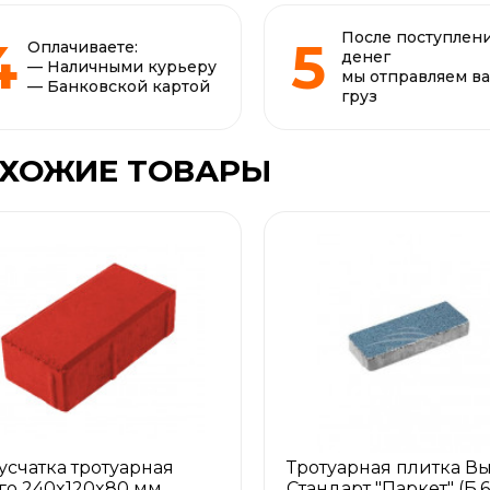
После поступлен
Оплачиваете:
денег
— Наличными курьеру
мы отправляем в
— Банковской картой
груз
ХОЖИЕ ТОВАРЫ
усчатка тротуарная
Тротуарная плитка В
го 240x120x80 мм
Стандарт "Паркет" (Б.6