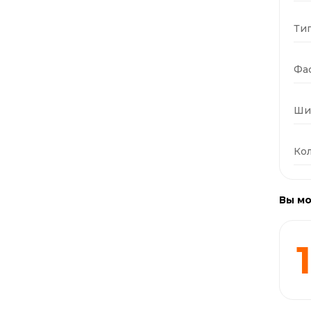
Тип
Фас
Ши
Кол
Вы мо