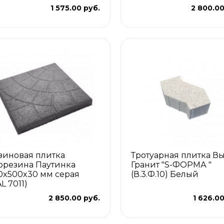
1 575.00 руб.
2 800.00
зиновая плитка
Тротуарная плитка В
орезина Паутинка
Гранит "S-ФОРМА "
0x500x30 мм серая
(В.3.Ф.10) Белый
L 7011)
2 850.00 руб.
1 626.00