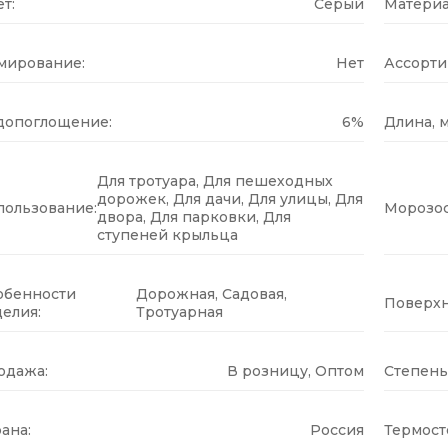
т:
Серый
Материа
мирование:
Нет
Ассорти
допоглощение:
6%
Длина, м
Для тротуара, Для пешеходных
дорожек, Для дачи, Для улицы, Для
пользование:
Морозос
двора, Для парковки, Для
ступеней крыльца
обенности
Дорожная, Садовая,
Поверхн
елия:
Тротуарная
одажа:
В розницу, Оптом
Степень
ана:
Россия
Термост