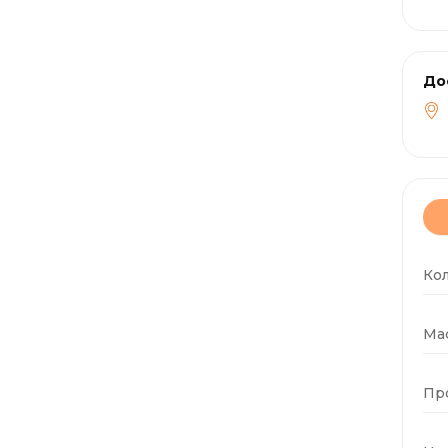
До
Ко
Мас
Пр