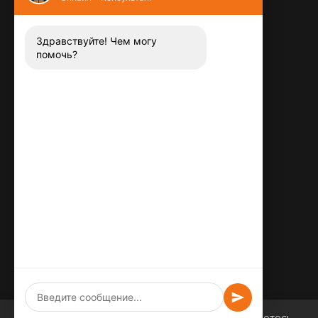
Контакты
8 (800) 444-13-52
Заказать звонок
Здравствуйте! Чем могу
помочь?
Адрес:
115487
,
,
г. Москва
Люблинская ул., д.72
E-mail:
info@plitka-argo.ru
ОГРНИП:
305770000123034
ИНН:
772424822700