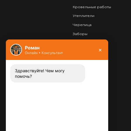
Кровельные работы
Утеплители
Черепица
Заборы
Фундамент
Роман
×
Онлайн • Консультант
Контакты
8 (800) 444-13-52
Заказать звонок
Здравствуйте! Чем могу
помочь?
Адрес:
115487
,
,
г. Москва
Люблинская ул., д.72
E-mail:
info@plitka-argo.ru
ОГРНИП: