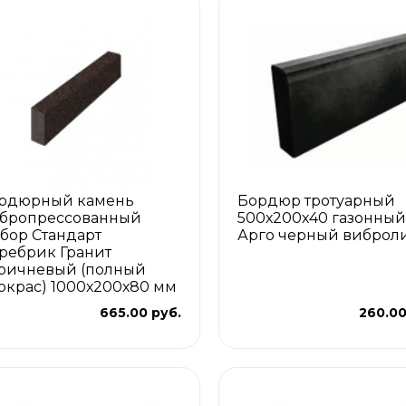
рдюрный камень
Бордюр тротуарный
бропрессованный
500х200х40 газонный
бор Стандарт
Арго черный виброл
ребрик Гранит
ричневый (полный
окрас) 1000х200х80 мм
665.00 руб.
260.00