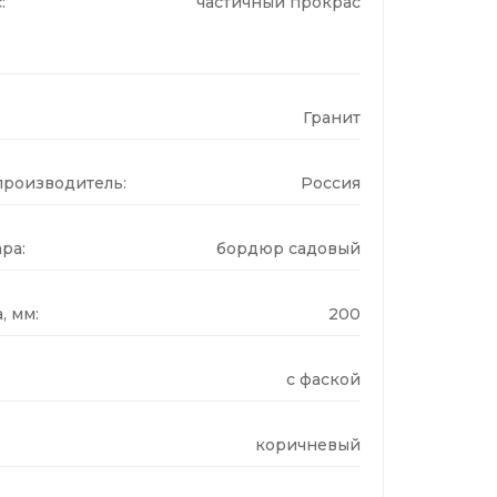
:
частичный прокрас
Гранит
производитель:
Россия
ра:
бордюр садовый
, мм:
200
с фаской
коричневый