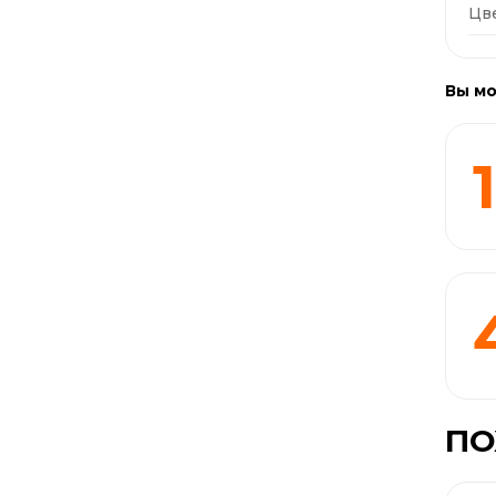
Цв
Вы мо
ПО