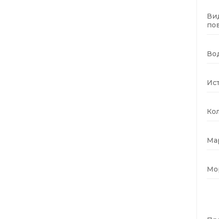
Ви
по
Во
Ист
Кол
Мар
Мор