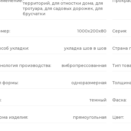
именение:
Прокрас
территорий, для отмостки дома, для
тротуара, для садовых дорожек, для
брусчатки
змер:
1000x200x80
Серия:
соб укладки:
укладка шов в шов
Страна 
нология производства:
вибропрессованная
Тип това
п формы:
одноразмерная
Толщина
:
темный
Фаска:
рма изделия:
прямоугольная
Цвет: