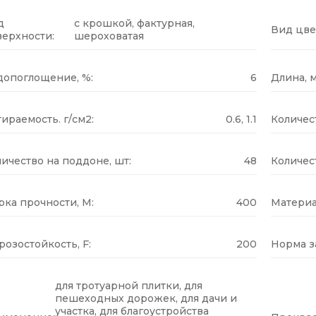
д
с крошкой, фактурная,
Вид цве
верхности:
шероховатая
допоглощение, %:
6
Длина, м
ираемость. г/см2:
0.6, 1.1
Количест
ичество на поддоне, шт:
48
Количес
ка прочности, М:
400
Материа
озостойкость, F:
200
Норма за
для тротуарной плитки, для
пешеходных дорожек, для дачи и
участка, для благоустройства