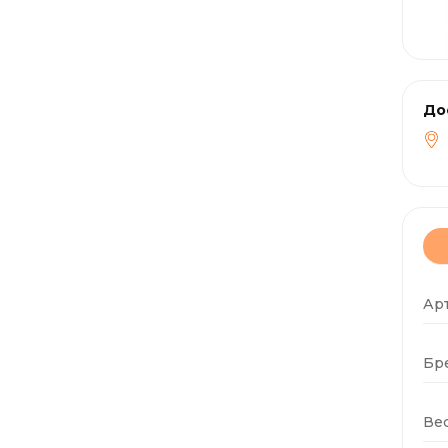
До
Арт
Бр
Вес