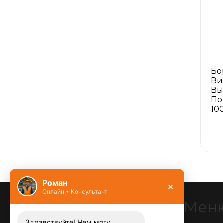
Бо
Ви
Вы
По
10
Роман
×
Онлайн • Консультант
Мен
Здравствуйте! Чем могу