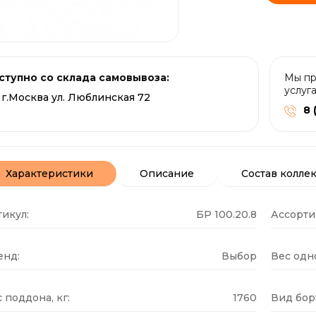
ступно со склада самовывоза:
Мы пр
услуг
г.Москва ул. Люблинская 72
8 
Характеристики
Описание
Состав колле
икул:
БР 100.20.8
Ассорти
енд:
Выбор
Вес одн
 поддона, кг:
1760
Вид бор