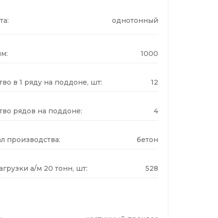
та:
однотонный
м:
1000
во в 1 ряду на поддоне, шт:
12
тво рядов на поддоне:
4
л производства:
бетон
грузки а/м 20 тонн, шт:
528