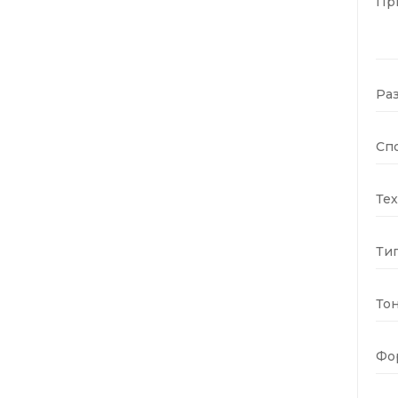
Пр
Ра
Спо
Тех
Ти
Тон
Фо