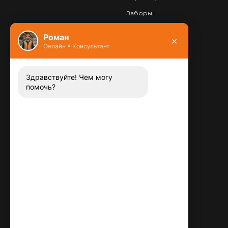
Заборы
Фундамент
Роман
×
Онлайн • Консультант
Контакты
8 (800) 444-13-52
Заказать звонок
Здравствуйте! Чем могу
помочь?
Адрес:
115487
,
,
г. Москва
Люблинская ул., д.72
E-mail:
info@plitka-argo.ru
ОГРНИП:
305770000123034
ИНН:
772424822700