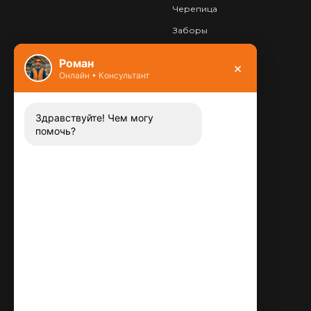
Черепица
Заборы
Фундамент
Роман
×
Онлайн • Консультант
Контакты
8 (800) 444-13-52
Заказать звонок
Здравствуйте! Чем могу
помочь?
Адрес:
115487
,
,
г. Москва
Люблинская ул., д.72
E-mail:
info@plitka-argo.ru
ОГРНИП:
305770000123034
ИНН:
772424822700