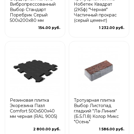
Вибропрессованный
Нобетек Квадрат
Выбор Стандарт
(2К5ф) "Черная"
Поребрик Серый
Частичный прокрас
500х200х80 мм
(серый цемент)
154.00 руб.
1 232.00 руб.
Резиновая плитка
Тротуарная плитка
Экорезина Пазл
Выбор Листопад
Comfort 500x500x40
гладкий "Ла-Линия"
мм черная (RAL 9005)
(Б.5.П.8) Колор Микс
"Осень"
2 800.00 руб.
1 586.00 руб.