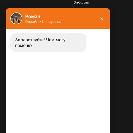
Заборы
Фундамент
Роман
×
Онлайн • Консультант
Контакты
8 (800) 444-13-52
Заказать звонок
Здравствуйте! Чем могу
помочь?
Адрес:
115487
,
,
г. Москва
Люблинская ул., д.72
E-mail:
info@plitka-argo.ru
ОГРНИП:
305770000123034
ИНН:
772424822700