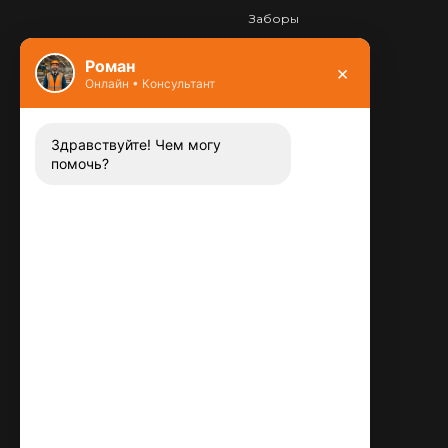
Заборы
Фундамент
Роман
×
Онлайн • Консультант
Контакты
8 (800) 444-13-52
Заказать звонок
Здравствуйте! Чем могу
помочь?
Адрес:
115487
,
,
г. Москва
Люблинская ул., д.72
E-mail:
info@plitka-argo.ru
ОГРНИП:
305770000123034
ИНН:
772424822700