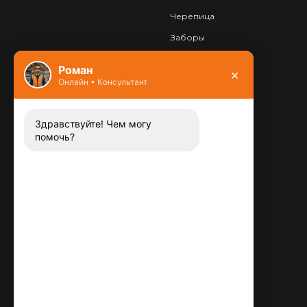
Черепица
Заборы
Фундамент
Роман
×
Онлайн • Консультант
Контакты
8 (800) 444-13-52
Заказать звонок
Здравствуйте! Чем могу
помочь?
Адрес:
115487
,
,
г. Москва
Люблинская ул., д.72
E-mail:
info@plitka-argo.ru
ОГРНИП:
305770000123034
ИНН: