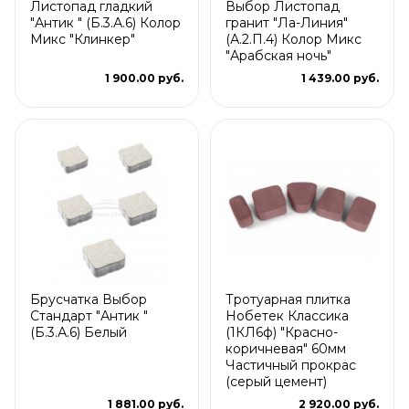
Листопад гладкий
Выбор Листопад
"Антик " (Б.3.А.6) Колор
гранит "Ла-Линия"
Микс "Клинкер"
(А.2.П.4) Колор Микс
"Арабская ночь"
1 900.00 руб.
1 439.00 руб.
Брусчатка Выбор
Тротуарная плитка
Стандарт "Антик "
Нобетек Классика
(Б.3.А.6) Белый
(1КЛ6ф) "Красно-
коричневая" 60мм
Частичный прокрас
(серый цемент)
1 881.00 руб.
2 920.00 руб.