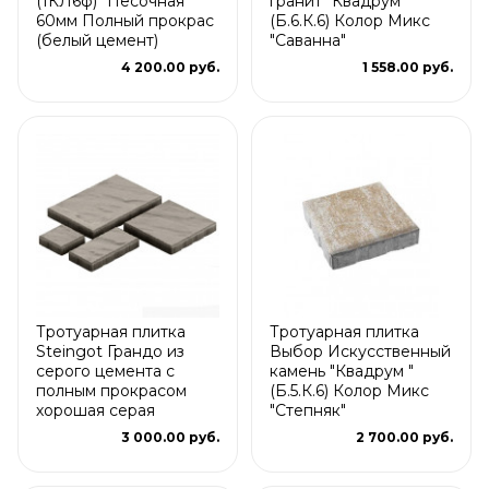
(1КЛ6ф) "Песочная"
гранит "Квадрум "
60мм Полный прокрас
(Б.6.К.6) Колор Микс
(белый цемент)
"Саванна"
4 200.00 руб.
1 558.00 руб.
Тротуарная плитка
Тротуарная плитка
Steingot Грандо из
Выбор Искусственный
серого цемента с
камень "Квадрум "
полным прокрасом
(Б.5.К.6) Колор Микс
хорошая серая
"Степняк"
3 000.00 руб.
2 700.00 руб.