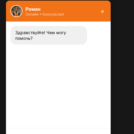
Фундамент
Роман
×
Онлайн • Консультант
Контакты
8 (800) 444-13-52
Заказать звонок
Здравствуйте! Чем могу
помочь?
Адрес:
115487
,
,
г. Москва
Люблинская ул., д.72
E-mail:
info@plitka-argo.ru
ОГРНИП:
305770000123034
ИНН:
772424822700