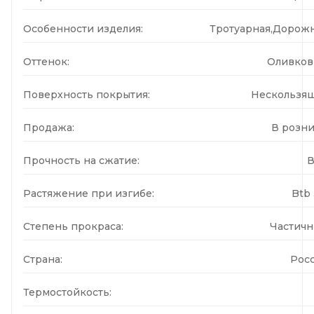
Особенности изделия:
Тротуарная,Дорож
Оттенок:
Оливко
Поверхность покрытия:
Нескользя
Продажа:
В розн
Прочность на сжатие:
В
Растяжение при изгибе:
Btb 
Степень прокраса:
Частич
Страна:
Рос
Термостойкость: