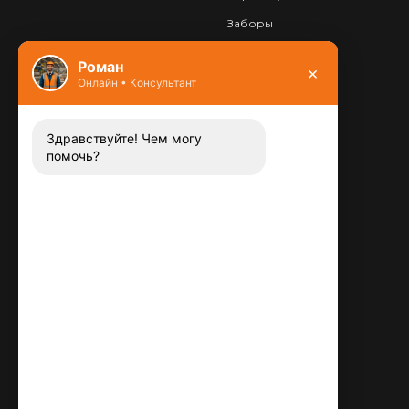
Заборы
Фундамент
Роман
×
Онлайн • Консультант
Контакты
8 (800) 444-13-52
Заказать звонок
Здравствуйте! Чем могу
помочь?
Адрес:
115487
,
,
г. Москва
Люблинская ул., д.72
E-mail:
info@plitka-argo.ru
ОГРНИП:
305770000123034
ИНН:
772424822700