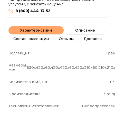
услугами, и заказать мощение
8 (800) 444-13-52
Характеристики
Описание
Состав коллекции
Отзывы
Доставка
Коллекция:
Гра
Размеры,
630x420x60,420x420x60,420x210x60,210x210
мм:
Количество в м2, шт:
6.
Производитель:
Stein
Технология изготовления:
Вибропрессова