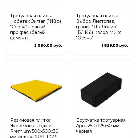
Тротуарная плитка
Тротуарная плитка
Нобетек Зигзаг (1И8ф)
Выбор Листопад
"Серая" Полный
гранит "Ла-Линия"
прокрас (белый
(Б.1.К.8) Колор Микс
цемент)
"Осень"
3 080.00 руб.
1 839.00 руб.
Резиновая плитка
Брусчатка тротуарная
Экорезина Гладкая
Арго 250x125x60 мм
Premium 500x500x30
черная
мм желтая (RAL 1023)