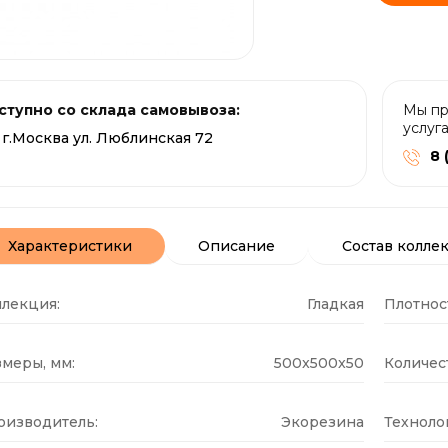
ступно со склада самовывоза:
Мы пр
услуг
г.Москва ул. Люблинская 72
8 
Характеристики
Описание
Состав колле
ллекция:
Гладкая
Плотнос
меры, мм:
500x500x50
Количест
оизводитель:
Экорезина
Техноло