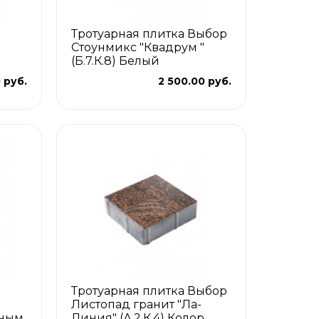
Тротуарная плитка Выбор
Стоунмикс "Квадрум "
(Б.7.К.8) Белый
 руб.
2 500.00 руб.
Тротуарная плитка Выбор
Листопад гранит "Ла-
лным
Линия" (А.2.К.4) Колор