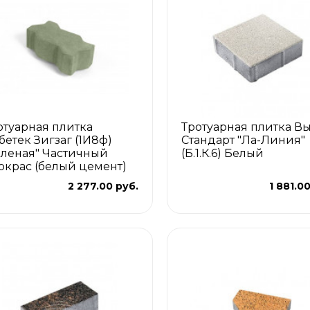
отуарная плитка
Тротуарная плитка В
бетек Зигзаг (1И8ф)
Стандарт "Ла-Линия"
еленая" Частичный
(Б.1.К.6) Белый
окрас (белый цемент)
2 277.00 руб.
1 881.0