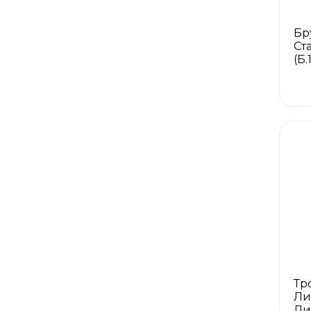
Бр
Ст
(Б
Тр
Ли
Ли