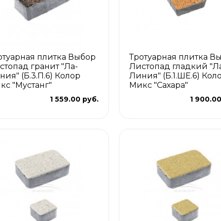
отуарная плитка Выбор
Тротуарная плитка В
стопад гранит "Ла-
Листопад гладкий "Л
ния" (Б.3.П.6) Колор
Линия" (Б.1.ШЕ.6) Кол
кс "Мустанг"
Микс "Сахара"
1 559.00 руб.
1 900.00