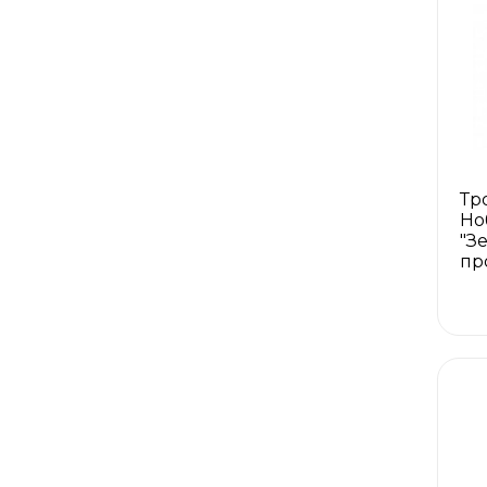
Тр
Но
"З
пр