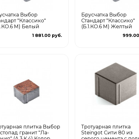
усчатка Выбор
Брусчатка Выбор
андарт "Классико"
Стандарт "Классико"
.1.КО.6 М) Белый
(Б.1.КО.6 М) Желтый
1 881.00 руб.
999.00
отуарная плитка Выбор
Тротуарная плитка
стопад гранит "Ла-
Steingot Сити 80 из
ния" (А.3.К.4) Колор
серого цемента с по