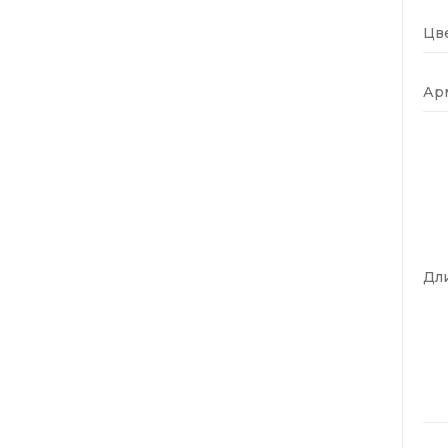
Цве
Ар
Дли