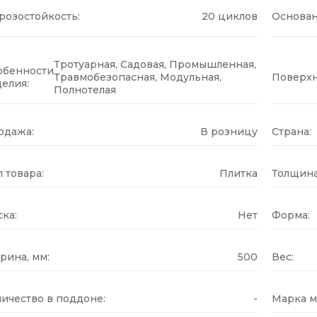
розостойкость:
20 циклов
Основан
Тротуарная, Садовая, Промышленная,
обенности
Травмобезопасная, Модульная,
Поверхн
елия:
Полнотелая
одажа:
В розницу
Страна:
 товара:
Плитка
Толщина
ка:
Нет
Форма:
рина, мм:
500
Вес:
ичество в поддоне:
-
Марка м