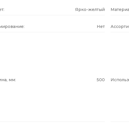
т:
Ярко-желтый
Материа
мирование:
Нет
Ассорти
на, мм:
500
Использ