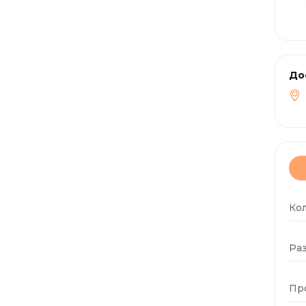
До
Ко
Раз
Пр