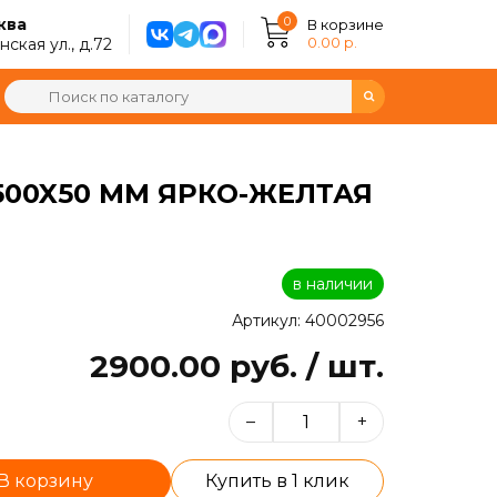
0
ква
В корзине
0.00 р.
ская ул., д.72
500X50 ММ ЯРКО-ЖЕЛТАЯ
в наличии
Артикул: 40002956
2900.00 руб. / шт.
–
+
В корзину
Купить в 1 клик